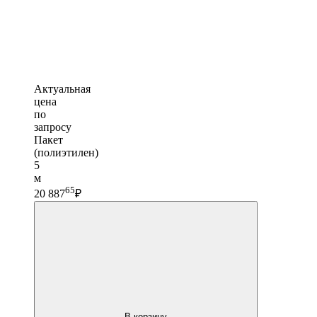
Актуальная
цена
по
запросу
Пакет
(полиэтилен)
5
м
65
20 887
₽
В корзину