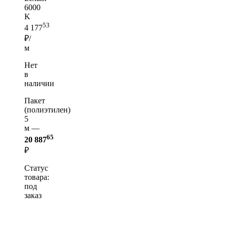
6000
K
53
4 177
₽/
м
Нет
в
наличии
Пакет
(полиэтилен)
5
м —
65
20 887
₽
Статус
товара:
под
заказ