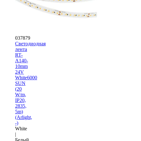
037879
Светодиодная
лента
RT-
A140-
10mm
24V
White6000
SUN
(20
W/m,
IP20,
2835,
5m)
(Arlight,
-)
White
|
Белый