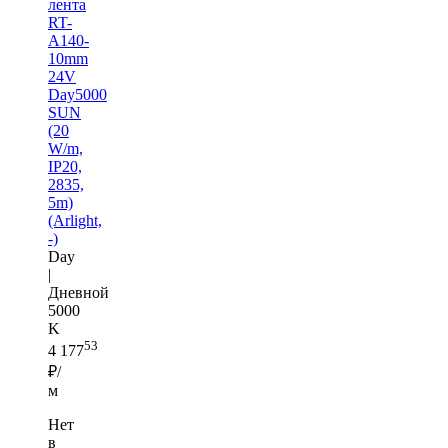
лента
RT-
A140-
10mm
24V
Day5000
SUN
(20
W/m,
IP20,
2835,
5m)
(Arlight,
-)
Day
|
Дневной
5000
K
53
4 177
₽/
м
Нет
в