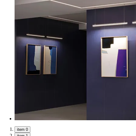
item 0
item 1