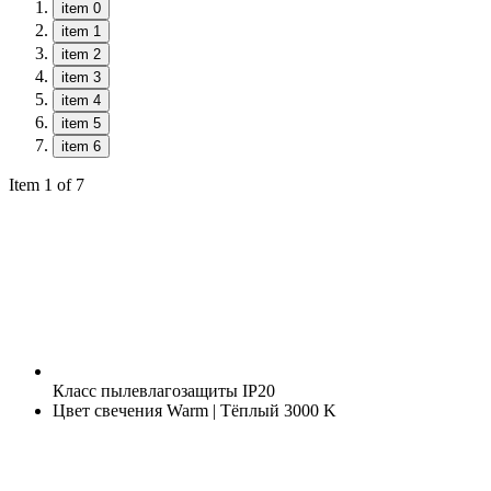
item 0
item 1
item 2
item 3
item 4
item 5
item 6
Item 1 of 7
Класс пылевлагозащиты
IP20
Цвет свечения
Warm | Тёплый 3000 K