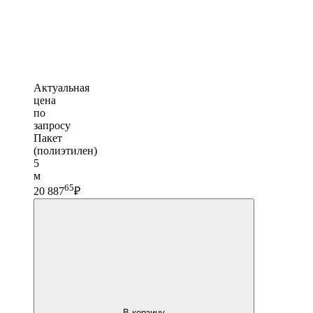
Актуальная
цена
по
запросу
Пакет
(полиэтилен)
5
м
65
20 887
₽
В корзину