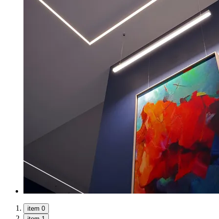
item 0
item 1