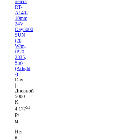
лента
RT-
A140-
10mm
24V
Day5000
SUN
(20
W/m,
IP20,
2835,
5m)
(Arlight,
-)
Day
|
Дневной
5000
K
53
4 177
₽/
м
Нет
в