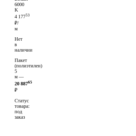
6000
K
53
4 177
₽/
м
Нет
в
наличии
Пакет
(полиэтилен)
5
м —
65
20 887
₽
Статус
товара:
под
заказ