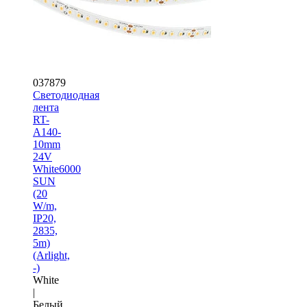
037879
Светодиодная
лента
RT-
A140-
10mm
24V
White6000
SUN
(20
W/m,
IP20,
2835,
5m)
(Arlight,
-)
White
|
Белый