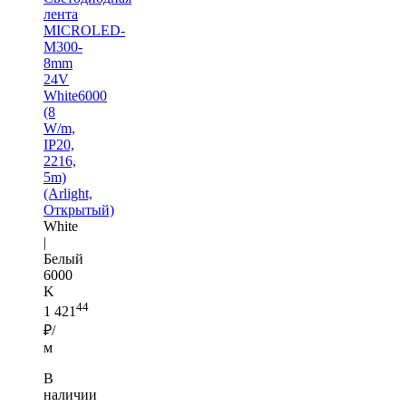
лента
MICROLED-
M300-
8mm
24V
White6000
(8
W/m,
IP20,
2216,
5m)
(Arlight,
Открытый)
White
|
Белый
6000
K
44
1 421
₽/
м
В
наличии