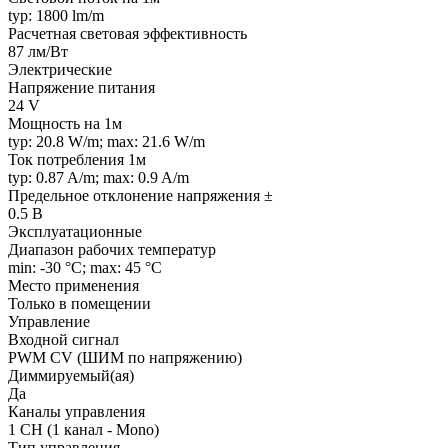
typ: 1800 lm/m
Расчетная световая эффективность
87 лм/Вт
Электрические
Напряжение питания
24 V
Мощность на 1м
typ: 20.8 W/m; max: 21.6 W/m
Ток потребления 1м
typ: 0.87 A/m; max: 0.9 A/m
Предельное отклонение напряжения ±
0.5 В
Эксплуатационные
Диапазон рабочих температур
min: -30 °C; max: 45 °C
Место применения
Только в помещении
Управление
Входной сигнал
PWM СV (ШИМ по напряжению)
Диммируемый(ая)
Да
Каналы управления
1 CH (1 канал - Mono)
Тип управления