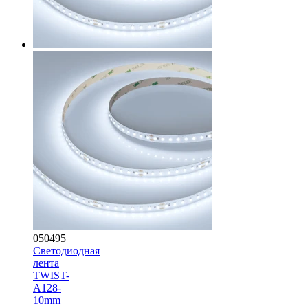
050495
Светодиодная
лента
TWIST-
A128-
10mm