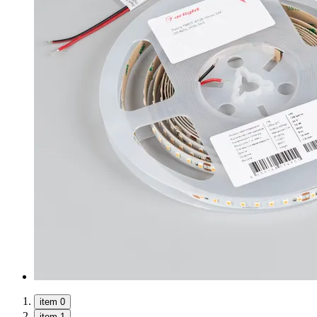
item 0
item 1