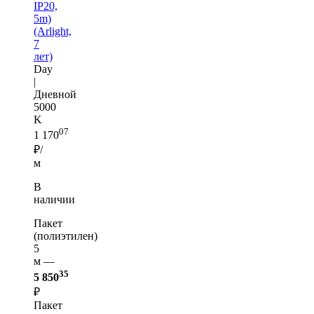
IP20,
5m)
(Arlight,
7
лет)
Day
|
Дневной
5000
K
07
1 170
₽/
м
В
наличии
Пакет
(полиэтилен)
5
м —
35
5 850
₽
Пакет