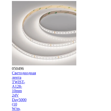
050496
Светодиодная
лента
TWIST-
A128-
10mm
24V
Day5000
(10
W/m,