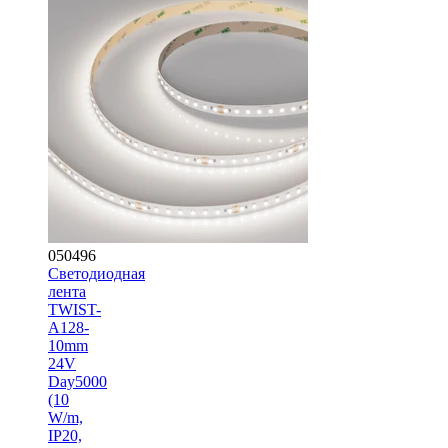
050496
Светодиодная
лента
TWIST-
A128-
10mm
24V
Day5000
(10
W/m,
IP20,