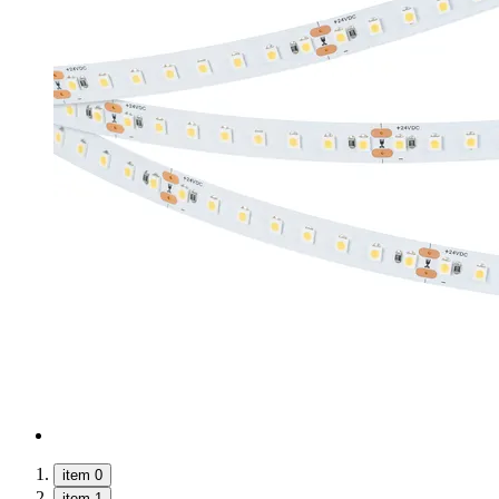
item 0
item 1