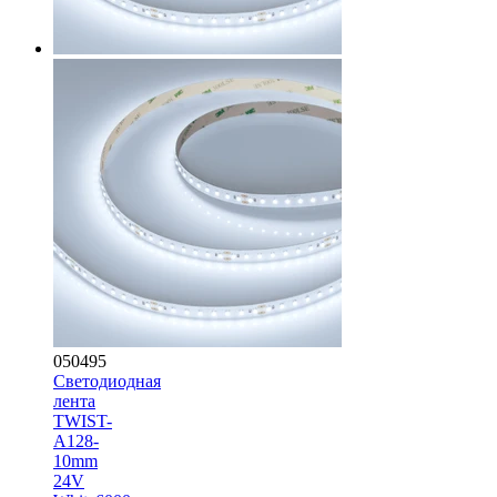
050495
Светодиодная
лента
TWIST-
A128-
10mm
24V