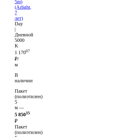
5m)
(Arlight,
7
лет)
Day
|
Дневной
5000
K
07
1 170
₽/
м
В
наличии
Пакет
(полиэтилен)
5
м —
35
5 850
₽
Пакет
(полиэтилен)