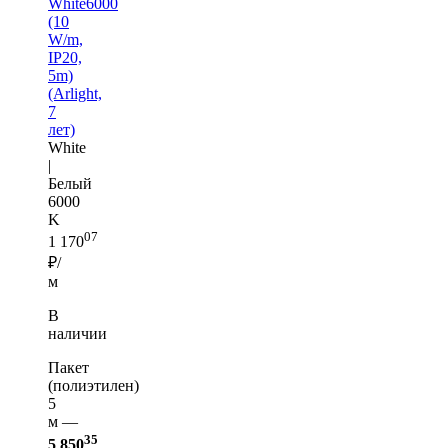
White6000
(10
W/m,
IP20,
5m)
(Arlight,
7
лет)
White
|
Белый
6000
K
07
1 170
₽/
м
В
наличии
Пакет
(полиэтилен)
5
м —
35
5 850