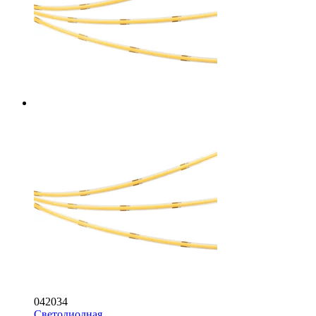
042034
Светодиодная