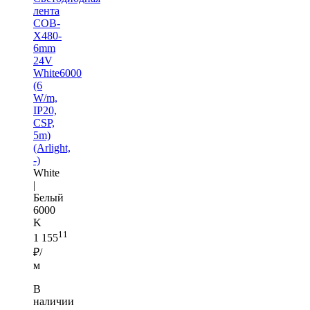
лента
COB-
X480-
6mm
24V
White6000
(6
W/m,
IP20,
CSP,
5m)
(Arlight,
-)
White
|
Белый
6000
K
11
1 155
₽/
м
В
наличии