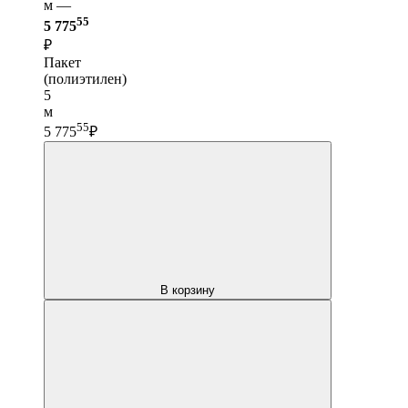
м —
55
5 775
₽
Пакет
(полиэтилен)
5
м
55
5 775
₽
В корзину