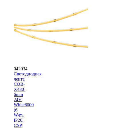
042034
Светодиодная
лента
COB-
X480-
6mm
24V
White6000
(6
W/m,
IP20,
CSP,