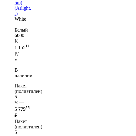
5m)
(Arlight,
-)
White
|
Белый
6000
K
11
1 155
₽/
м
В
наличии
Пакет
(полиэтилен)
5
м —
55
5 775
₽
Пакет
(полиэтилен)
5