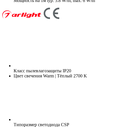
Мощность на 1м
typ: 5.8 W/m; max: 6 W/m
Класс пылевлагозащиты
IP20
Цвет свечения
Warm | Тёплый 2700 K
Типоразмер светодиода
CSP