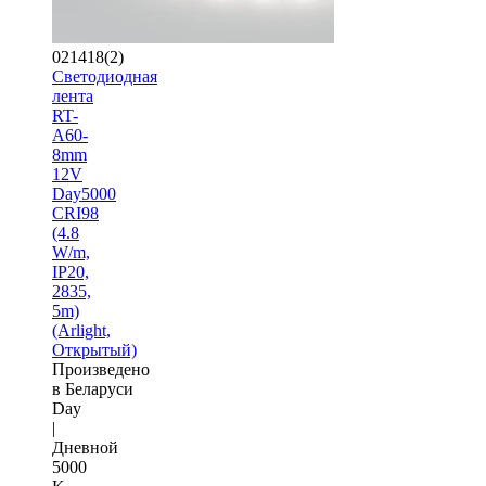
021418(2)
Светодиодная
лента
RT-
A60-
8mm
12V
Day5000
CRI98
(4.8
W/m,
IP20,
2835,
5m)
(Arlight,
Открытый)
Произведено
в Беларуси
Day
|
Дневной
5000