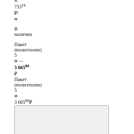
K
16
733
₽/
м
В
наличии
Пакет
(полиэтилен)
5
м —
80
3 665
₽
Пакет
(полиэтилен)
5
м
80
3 665
₽