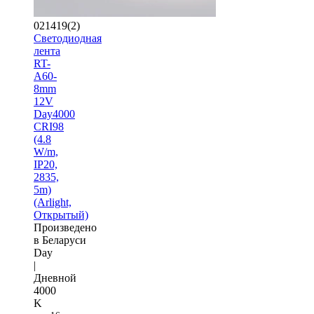
021419(2)
Светодиодная
лента
RT-
A60-
8mm
12V
Day4000
CRI98
(4.8
W/m,
IP20,
2835,
5m)
(Arlight,
Открытый)
Произведено
в Беларуси
Day
|
Дневной
4000
K