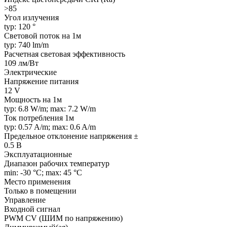
>85
Угол излучения
typ: 120 °
Световой поток на 1м
typ: 740 lm/m
Расчетная световая эффективность
109 лм/Вт
Электрические
Напряжение питания
12 V
Мощность на 1м
typ: 6.8 W/m; max: 7.2 W/m
Ток потребления 1м
typ: 0.57 A/m; max: 0.6 A/m
Предельное отклонение напряжения ±
0.5 В
Эксплуатационные
Диапазон рабочих температур
min: -30 °C; max: 45 °C
Место применения
Только в помещении
Управление
Входной сигнал
PWM СV (ШИМ по напряжению)