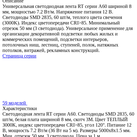
Описание
Универсальная светодиодная лента RT серии A60 шириной 8
мм, мощностью 7.2 Вт/м. Напряжение питания 12 В.
Светодиоды SMD 2835, 60 шт/м, теплого цвета свечения
(3000K). Индекс цветопередачи CRI>85. Минимальный
отрезок 50 мм (3 светодиода). Универсальное применение для
организации декоративной подсветки любых жилых и
коммерческих помещений, подсветки интерьеров,
потолочных ниш, лестниц, ступеней, полок, натяжных
потолков, витражей, рекламных конструкций.
Страница серии
59 моделей
Характеристики
Светодиодная лента RT серии A60. Светодиоды SMD 2835, 60
шт/м, белая плата шириной 8 мм, скотч 3M. Цвет ТЕПЛЫЙ
3000K, индекс цветопередачи CRI>85, угол 120°. Питание 12
В, мощность 7.2 Вт/м (36 Вт на 5 м). Размеры 5000x8x1.5 мм.
Мин. отрезок 50 мм, 3 светодиода. Цена за 1 м.