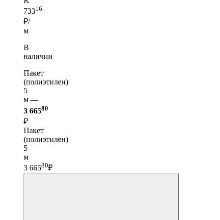
K
16
733
₽/
м
В
наличии
Пакет
(полиэтилен)
5
м —
80
3 665
₽
Пакет
(полиэтилен)
5
м
80
3 665
₽