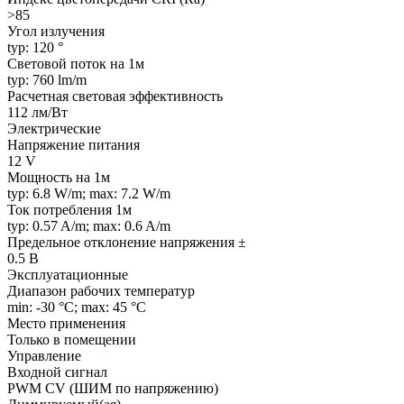
>85
Угол излучения
typ: 120 °
Световой поток на 1м
typ: 760 lm/m
Расчетная световая эффективность
112 лм/Вт
Электрические
Напряжение питания
12 V
Мощность на 1м
typ: 6.8 W/m; max: 7.2 W/m
Ток потребления 1м
typ: 0.57 A/m; max: 0.6 A/m
Предельное отклонение напряжения ±
0.5 В
Эксплуатационные
Диапазон рабочих температур
min: -30 °C; max: 45 °C
Место применения
Только в помещении
Управление
Входной сигнал
PWM СV (ШИМ по напряжению)