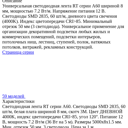
Описание
Универсальная светодиодная лента RT серии A60 шириной 8
мм, мощностью 7.2 Вт/м. Напряжение питания 12 В.
Светодиоды SMD 2835, 60 шт/м, дневного цвета свечения
(4000K). Индекс цветопередачи CRI>85. Минимальный
отрезок 50 мм (3 светодиода). Универсальное применение для
организации декоративной подсветки любых жилых и
коммерческих помещений, подсветки интерьеров,
потолочных ниш, лестниц, ступеней, полок, натяжных
потолков, витражей, рекламных конструкций.
Страница серии
59 моделей
Характеристики
Светодиодная лента RT серии A60. Светодиоды SMD 2835, 60
шт/м, белая плата шириной 8 мм, скотч 3M. Цвет ДНЕВНОЙ
4000K, индекс цветопередачи CRI>85, угол 120°. Питание 12
В, мощность 7.2 Вт/м (36 Вт на 5 м). Размеры 5000x8x1.5 мм.
Мин. отрезок 50 мм, 3 светодиода. Цена за 1 м.