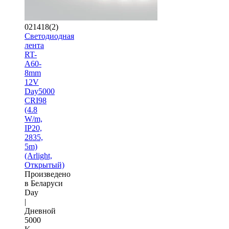
021418(2)
Светодиодная
лента
RT-
A60-
8mm
12V
Day5000
CRI98
(4.8
W/m,
IP20,
2835,
5m)
(Arlight,
Открытый)
Произведено
в Беларуси
Day
|
Дневной
5000