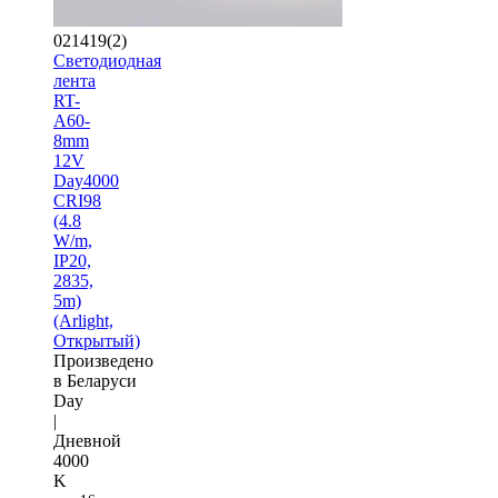
021419(2)
Светодиодная
лента
RT-
A60-
8mm
12V
Day4000
CRI98
(4.8
W/m,
IP20,
2835,
5m)
(Arlight,
Открытый)
Произведено
в Беларуси
Day
|
Дневной
4000
K