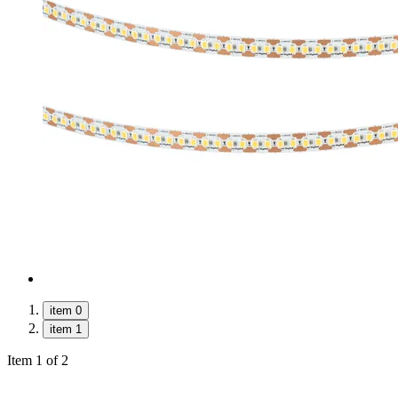
item 0
item 1
Item 1 of 2