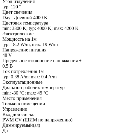
Угол излучения
typ: 120 °
Цвет свечения
Day | Дневной 4000 K
Цветовая температура
min: 3800 K; typ: 4000 K; max: 4200 K
Электрические
Мощность на 1м
typ: 18.2 W/m; max: 19 W/m
Напряжение питания
48 V
Предельное отклонение напряжения ±
0.5 В
Ток потребления 1м
typ: 0.38 A/m; max: 0.4 A/m
Эксплуатационные
Диапазон рабочих температур
min: -30 °C; max: 45 °C
Место применения
Только в помещении
Управление
Входной сигнал
PWM СV (ШИМ по напряжению)
Диммируемый(ая)
Да