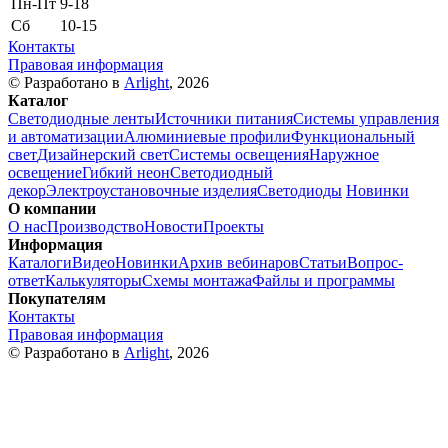
Пн-Пт
9-18
Сб
10-15
Контакты
Правовая информация
© Разработано в
Arlight
, 2026
Каталог
Светодиодные ленты
Источники питания
Системы управления
и автоматизации
Алюминиевые профили
Функциональный
свет
Дизайнерский свет
Системы освещения
Наружное
освещение
Гибкий неон
Светодиодный
декор
Электроустановочные изделия
Светодиоды
Новинки
О компании
О нас
Производство
Новости
Проекты
Информация
Каталоги
Видео
Новинки
Архив вебинаров
Статьи
Вопрос-
ответ
Калькуляторы
Схемы монтажа
Файлы и программы
Покупателям
Контакты
Правовая информация
© Разработано в
Arlight
, 2026