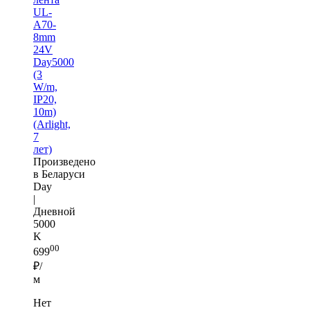
UL-
A70-
8mm
24V
Day5000
(3
W/m,
IP20,
10m)
(Arlight,
7
лет)
Произведено
в Беларуси
Day
|
Дневной
5000
K
00
699
₽/
м
Нет