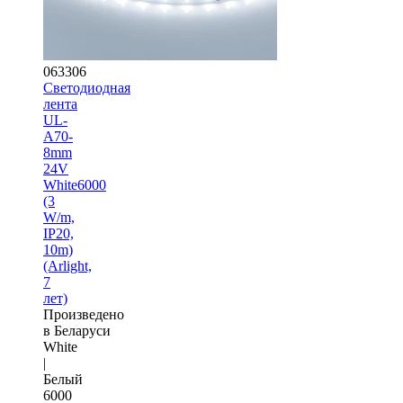
063306
Светодиодная
лента
UL-
A70-
8mm
24V
White6000
(3
W/m,
IP20,
10m)
(Arlight,
7
лет)
Произведено
в Беларуси
White
|
Белый
6000