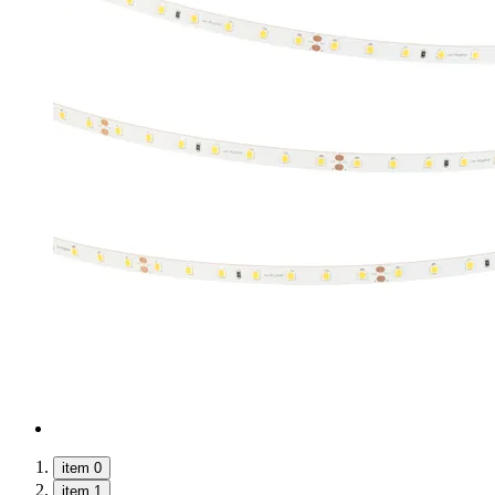
item 0
item 1