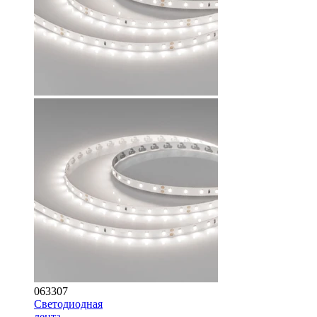
063307
Светодиодная
лента