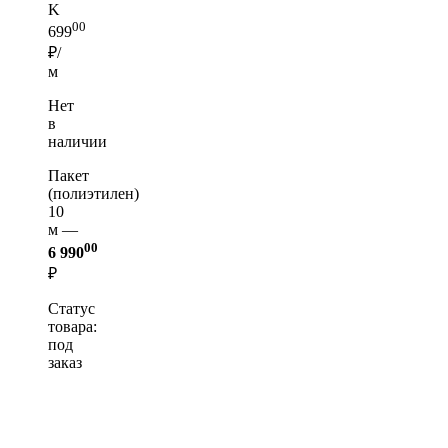
K
00
699
₽/
м
Нет
в
наличии
Пакет
(полиэтилен)
10
м —
00
6 990
₽
Статус
товара:
под
заказ