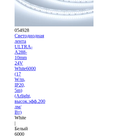
054928
Светодиодная
лента
ULTRA-
A288-
10mm
24V
White6000
(17
W/m,
IP20,
5m)
(Arlight,
высок.эфф.200
лм/
Вт)
White
|
Белый
6000