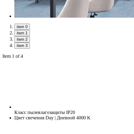
item 0
item 1
item 2
item 3
Item 1 of 4
Класс пылевлагозащиты
IP20
Цвет свечения
Day | Дневной 4000 K