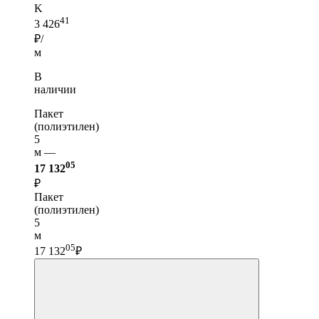
K
41
3 426
₽/
м
В
наличии
Пакет
(полиэтилен)
5
м —
05
17 132
₽
Пакет
(полиэтилен)
5
м
05
17 132
₽