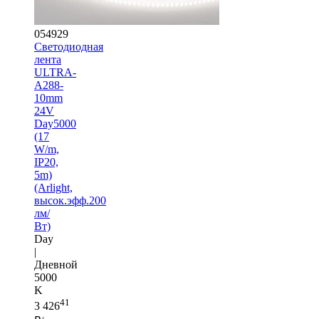
054929
Светодиодная
лента
ULTRA-
A288-
10mm
24V
Day5000
(17
W/m,
IP20,
5m)
(Arlight,
высок.эфф.200
лм/
Вт)
Day
|
Дневной
5000
K
41
3 426