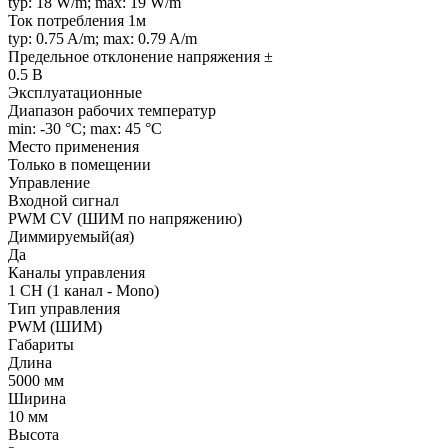
typ: 18 W/m; max: 19 W/m
Ток потребления 1м
typ: 0.75 A/m; max: 0.79 A/m
Предельное отклонение напряжения ±
0.5 В
Эксплуатационные
Диапазон рабочих температур
min: -30 °C; max: 45 °C
Место применения
Только в помещении
Управление
Входной сигнал
PWM СV (ШИМ по напряжению)
Диммируемый(ая)
Да
Каналы управления
1 CH (1 канал - Mono)
Тип управления
PWM (ШИМ)
Габариты
Длина
5000 мм
Ширина
10 мм
Высота