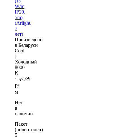
(19
W/m,
IP20,
5m)
(Arlight,
7
лет)
Произведено
в Беларуси
Cool
|
Холодный
8000
K
56
1 572
₽/
м
Нет
в
наличии
Пакет
(полиэтилен)
5