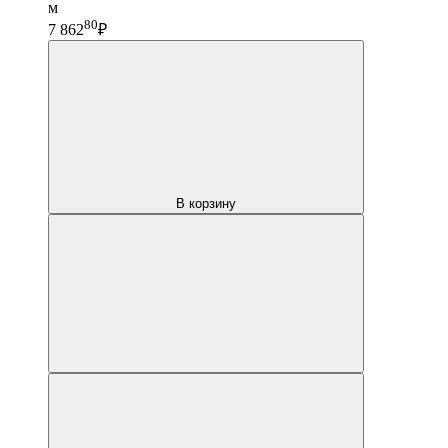
м
80
7 862
₽
В корзину