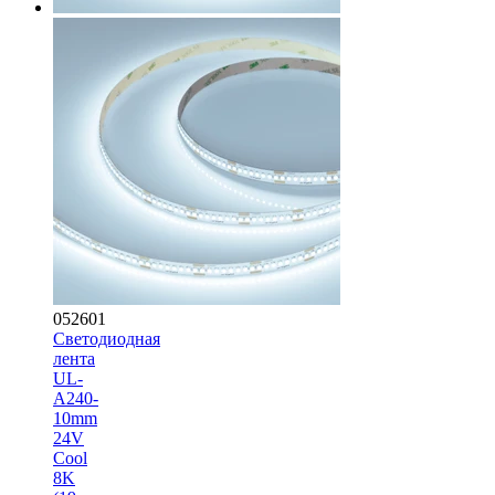
052601
Светодиодная
лента
UL-
A240-
10mm
24V
Cool
8K