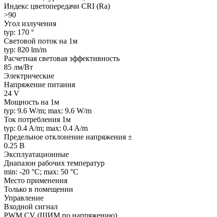
Индекс цветопередачи CRI (Ra)
>90
Угол излучения
typ: 170 °
Световой поток на 1м
typ: 820 lm/m
Расчетная световая эффективность
85 лм/Вт
Электрические
Напряжение питания
24 V
Мощность на 1м
typ: 9.6 W/m; max: 9.6 W/m
Ток потребления 1м
typ: 0.4 A/m; max: 0.4 A/m
Предельное отклонение напряжения ±
0.25 В
Эксплуатационные
Диапазон рабочих температур
min: -20 °C; max: 50 °C
Место применения
Только в помещении
Управление
Входной сигнал
PWM СV (ШИМ по напряжению)