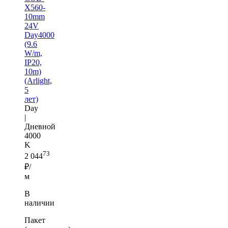
X560-
10mm
24V
Day4000
(9.6
W/m,
IP20,
10m)
(Arlight,
5
лет)
Day
|
Дневной
4000
K
73
2 044
₽/
м
В
наличии
Пакет