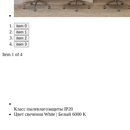
item 0
item 1
item 2
item 3
Item 1 of 4
Класс пылевлагозащиты
IP20
Цвет свечения
White | Белый 6000 K