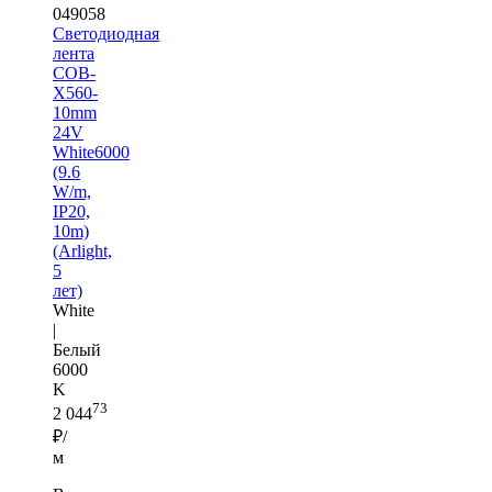
049058
Светодиодная
лента
COB-
X560-
10mm
24V
White6000
(9.6
W/m,
IP20,
10m)
(Arlight,
5
лет)
White
|
Белый
6000
K
73
2 044
₽/
м