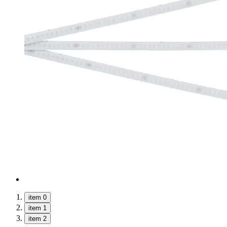
item 0
item 1
item 2