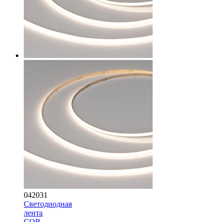
042031
Светодиодная
лента
COB-