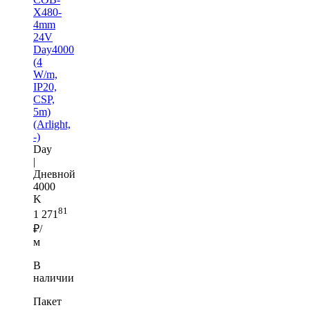
X480-
4mm
24V
Day4000
(4
W/m,
IP20,
CSP,
5m)
(Arlight,
-)
Day
|
Дневной
4000
K
81
1 271
₽/
м
В
наличии
Пакет