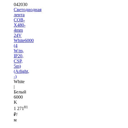
042030
Светодиодная
лента
COB-
X480-
4mm
24V
White6000
(4
W/m,
IP20,
CSP,
5m)
(Arlight,
-)
White
|
Белый
6000
K
81
1 271
₽/
м