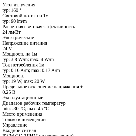
Угол излучения
typ: 160 °
Световой поток на 1м
typ: 90 lm/m
Расчетная световая эффективность
24 лм/Вт
Электрические
Напряжение питания
24 V
Мощность на 1м
typ: 3.8 W/m; max: 4 W/m
Ток потребления 1м
typ: 0.16 A/m; max: 0.17 A/m
Мощность
typ: 19 W; max: 20 W
Предельное отклонение напряжения ±
0.25 В
Эксплуатационные
Диапазон рабочих температур
min: -30 °C; max: 45 °C
Место применения
Только в помещении
Управление
Входной сигнал
PWM СV (ШИМ по напряжению)