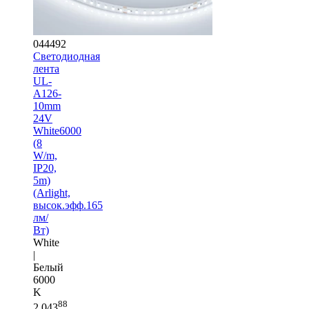
044492
Светодиодная
лента
UL-
A126-
10mm
24V
White6000
(8
W/m,
IP20,
5m)
(Arlight,
высок.эфф.165
лм/
Вт)
White
|
Белый
6000
K
88
2 043