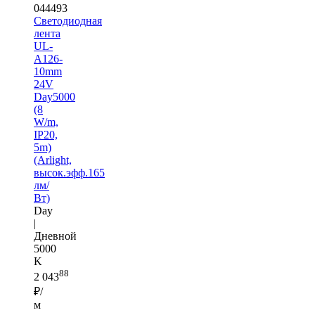
044493
Светодиодная
лента
UL-
A126-
10mm
24V
Day5000
(8
W/m,
IP20,
5m)
(Arlight,
высок.эфф.165
лм/
Вт)
Day
|
Дневной
5000
K
88
2 043
₽/
м