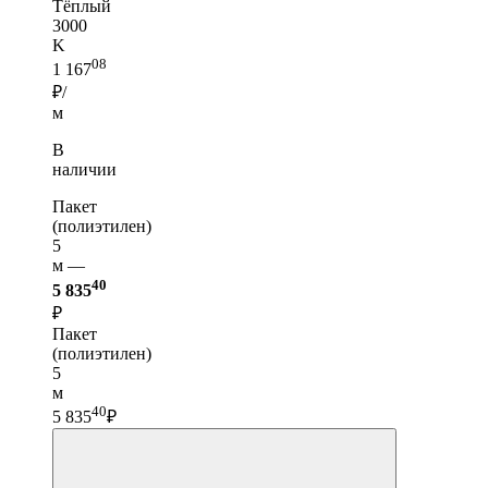
Тёплый
3000
K
08
1 167
₽/
м
В
наличии
Пакет
(полиэтилен)
5
м —
40
5 835
₽
Пакет
(полиэтилен)
5
м
40
5 835
₽