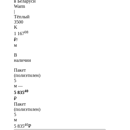
в Беларуси
Warm
|
Тёплый
3500
K
08
1 167
₽/
м
В
наличии
Пакет
(полиэтилен)
5
м —
40
5 835
₽
Пакет
(полиэтилен)
5
м
40
5 835
₽