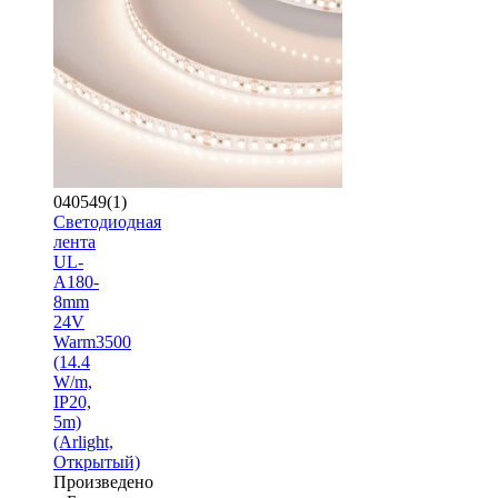
040549(1)
Светодиодная
лента
UL-
A180-
8mm
24V
Warm3500
(14.4
W/m,
IP20,
5m)
(Arlight,
Открытый)
Произведено