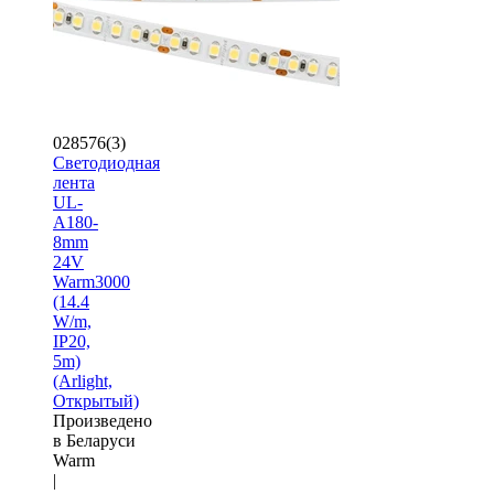
028576(3)
Светодиодная
лента
UL-
A180-
8mm
24V
Warm3000
(14.4
W/m,
IP20,
5m)
(Arlight,
Открытый)
Произведено
в Беларуси
Warm
|