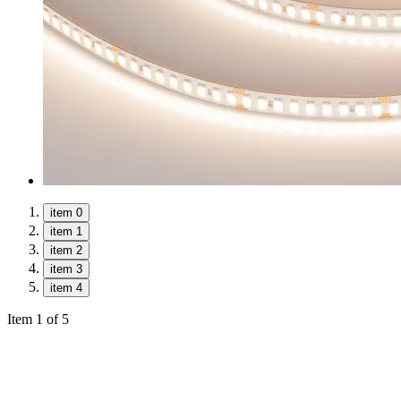
item 0
item 1
item 2
item 3
item 4
Item 1 of 5