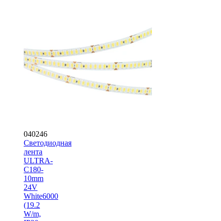
040246
Светодиодная
лента
ULTRA-
C180-
10mm
24V
White6000
(19.2
W/m,