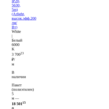
IP20,
5630,
5m)
(Arlight,
высок.эфф.200
лм/
Вт)
White
|
Белый
6000
K
23
3 700
₽/
м
В
наличии
Пакет
(полиэтилен)
5
м —
15
18 501
₽