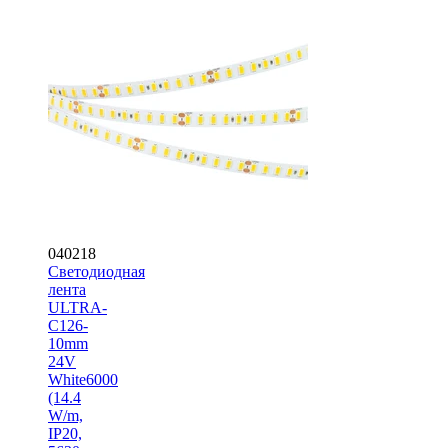
040218
Светодиодная
лента
ULTRA-
C126-
10mm
24V
White6000
(14.4
W/m,
IP20,