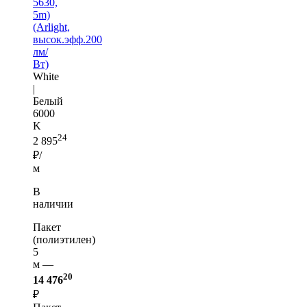
5630,
5m)
(Arlight,
высок.эфф.200
лм/
Вт)
White
|
Белый
6000
K
24
2 895
₽/
м
В
наличии
Пакет
(полиэтилен)
5
м —
20
14 476
₽