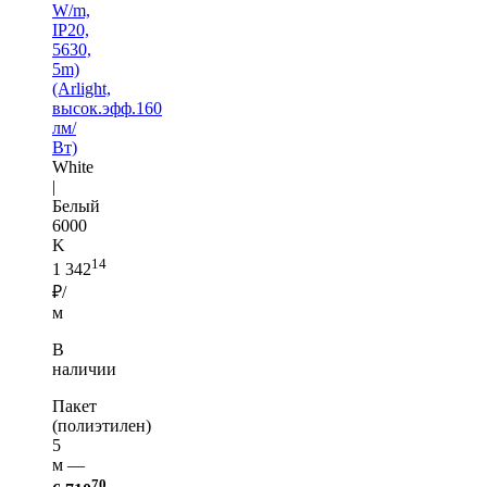
W/m,
IP20,
5630,
5m)
(Arlight,
высок.эфф.160
лм/
Вт)
White
|
Белый
6000
K
14
1 342
₽/
м
В
наличии
Пакет
(полиэтилен)
5
м —
70