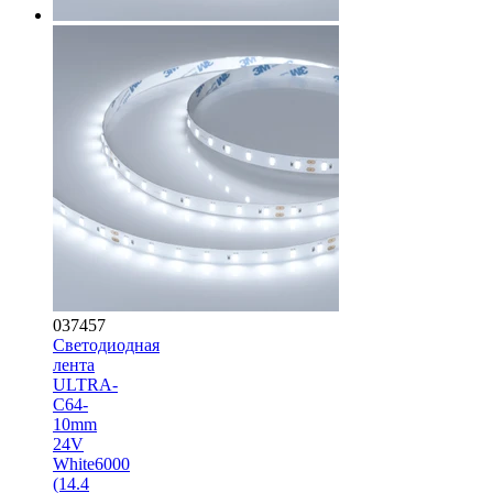
037457
Светодиодная
лента
ULTRA-
C64-
10mm
24V
White6000
(14.4