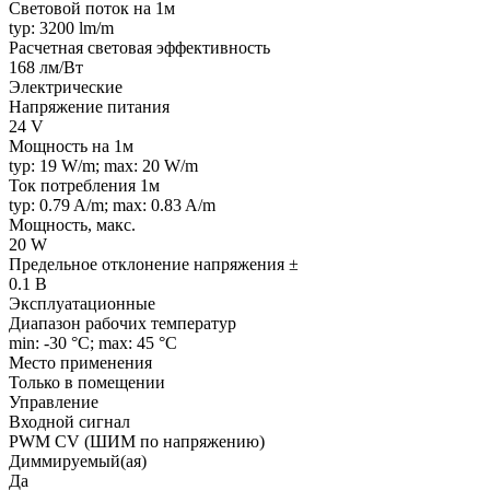
Световой поток на 1м
typ: 3200 lm/m
Расчетная световая эффективность
168 лм/Вт
Электрические
Напряжение питания
24 V
Мощность на 1м
typ: 19 W/m; max: 20 W/m
Ток потребления 1м
typ: 0.79 A/m; max: 0.83 A/m
Мощность, макс.
20 W
Предельное отклонение напряжения ±
0.1 В
Эксплуатационные
Диапазон рабочих температур
min: -30 °C; max: 45 °C
Место применения
Только в помещении
Управление
Входной сигнал
PWM СV (ШИМ по напряжению)
Диммируемый(ая)
Да