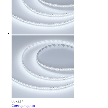
037227
Светодиодная