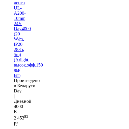
лента
UL-
A200-
10mm
24V
Day4000
(20
W/m,
IP20,
2835,
5m)
(Arlight,
высок.эфф.150
лм/
Вт)
Произведено
в Беларуси
Day
|
Дневной
4000
K
85
2 453
₽/