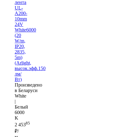
лента
UL-
A200-
10mm
24V
White6000
(20
W/m,
IP20,
2835,
5m)
(Arlight,
высок.эфф.150
лм/
Вт)
Произведено
в Беларуси
White
|
Белый
6000
K
85
2 453
₽/
м