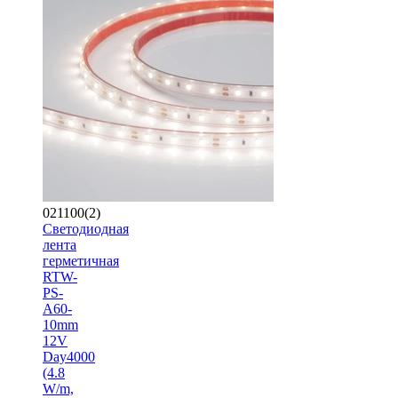
021100(2)
Светодиодная
лента
герметичная
RTW-
PS-
A60-
10mm
12V
Day4000
(4.8
W/m,