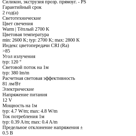
Силикон, экструзия прозр. прямоуг. - PS
Гарантийный срок
2 год(а)
Светотехнические
Цвет свечения
Warm | Тёплый 2700 K
Цветовая температура
min: 2600 K; typ: 2700 K; max: 2800 K
Индекс цветопередачи CRI (Ra)
>85
Угол излучения
typ: 120 °
Световой поток на 1м
typ: 380 lm/m
Расчетная световая эффективность
81 лм/Вт
Электрические
Напряжение питания
12 V
Мощность на 1м
typ: 4.7 W/m; max: 4.8 W/m
Ток потребления 1м
typ: 0.39 A/m; max: 0.4 A/m
Предельное отклонение напряжения ±
0.5 В