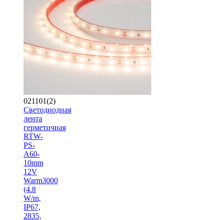
021101(2)
Светодиодная
лента
герметичная
RTW-
PS-
A60-
10mm
12V
Warm3000
(4.8
W/m,
IP67,
2835,