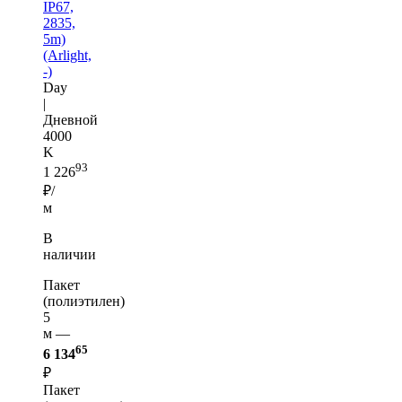
IP67,
2835,
5m)
(Arlight,
-)
Day
|
Дневной
4000
K
93
1 226
₽/
м
В
наличии
Пакет
(полиэтилен)
5
м —
65
6 134
₽
Пакет