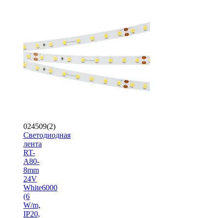
024509(2)
Светодиодная
лента
RT-
A80-
8mm
24V
White6000
(6
W/m,
IP20,