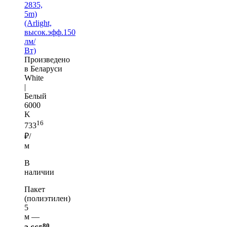
2835,
5m)
(Arlight,
высок.эфф.150
лм/
Вт)
Произведено
в Беларуси
White
|
Белый
6000
K
16
733
₽/
м
В
наличии
Пакет
(полиэтилен)
5
м —
80