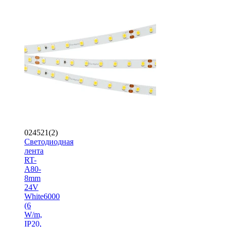
024521(2)
Светодиодная
лента
RT-
A80-
8mm
24V
White6000
(6
W/m,
IP20,