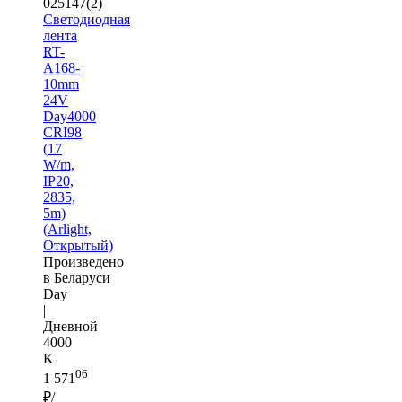
025147(2)
Светодиодная
лента
RT-
A168-
10mm
24V
Day4000
CRI98
(17
W/m,
IP20,
2835,
5m)
(Arlight,
Открытый)
Произведено
в Беларуси
Day
|
Дневной
4000
K
06
1 571
₽/