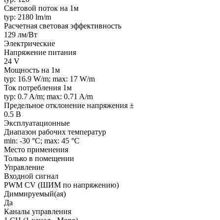
Световой поток на 1м
typ: 2180 lm/m
Расчетная световая эффективность
129 лм/Вт
Электрические
Напряжение питания
24 V
Мощность на 1м
typ: 16.9 W/m; max: 17 W/m
Ток потребления 1м
typ: 0.7 A/m; max: 0.71 A/m
Предельное отклонение напряжения ±
0.5 В
Эксплуатационные
Диапазон рабочих температур
min: -30 °C; max: 45 °C
Место применения
Только в помещении
Управление
Входной сигнал
PWM СV (ШИМ по напряжению)
Диммируемый(ая)
Да
Каналы управления