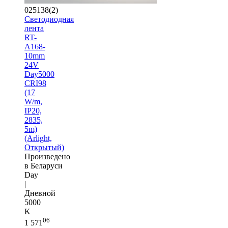
025138(2)
Светодиодная
лента
RT-
A168-
10mm
24V
Day5000
CRI98
(17
W/m,
IP20,
2835,
5m)
(Arlight,
Открытый)
Произведено
в Беларуси
Day
|
Дневной
5000
K
06
1 571