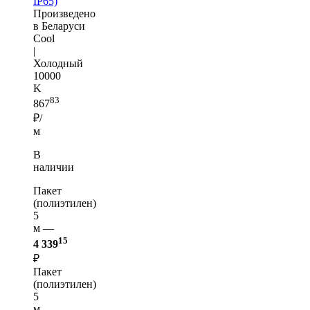
IP65)
Произведено
в Беларуси
Cool
|
Холодный
10000
K
83
867
₽/
м
В
наличии
Пакет
(полиэтилен)
5
м —
15
4 339
₽
Пакет
(полиэтилен)
5
м