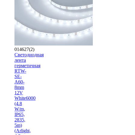
014627(2)
Светодиодная
лента
герметичная
RTW-
SE-
A60-
8mm
12V
White6000
(4.8
W/m,
IP65,
2835,
5m)
(Arlight,