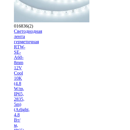
016836(2)
Светодиодная
лента
герметичная
RTW-
SE-
A60-
8mm
12V
Cool
10K
(4.8
W/m,
IP65,
2835,
5m)
(Arlight,
4.8
Вт/
м,