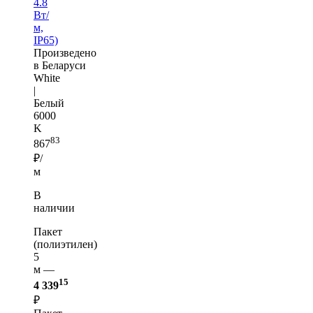
4.8
Вт/
м,
IP65)
Произведено
в Беларуси
White
|
Белый
6000
K
83
867
₽/
м
В
наличии
Пакет
(полиэтилен)
5
м —
15
4 339
₽