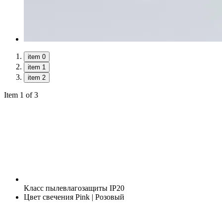
item 0
item 1
item 2
Item 1 of 3
Класс пылевлагозащиты
IP20
Цвет свечения
Pink | Розовый