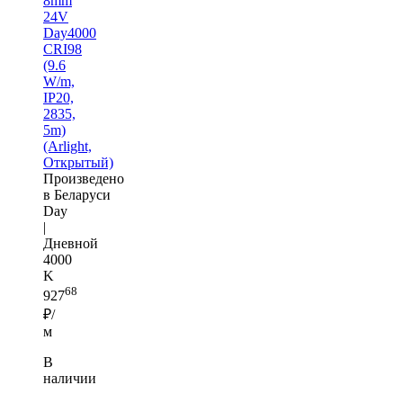
8mm
24V
Day4000
CRI98
(9.6
W/m,
IP20,
2835,
5m)
(Arlight,
Открытый)
Произведено
в Беларуси
Day
|
Дневной
4000
K
68
927
₽/
м
В
наличии