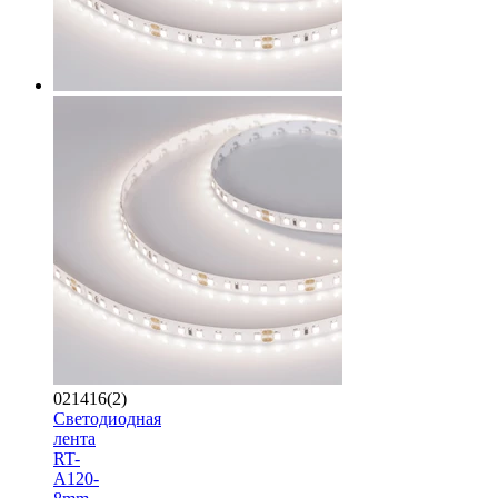
021416(2)
Светодиодная
лента
RT-
A120-