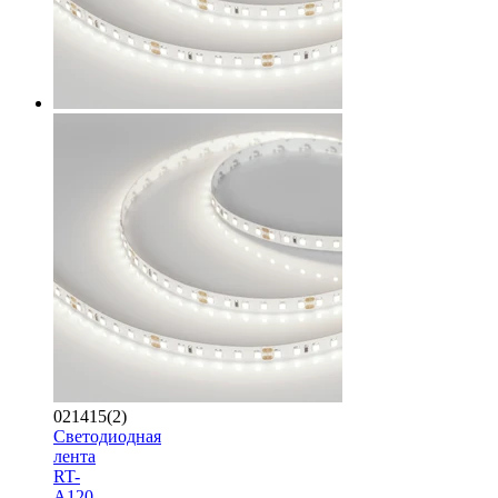
021415(2)
Светодиодная
лента
RT-
A120-