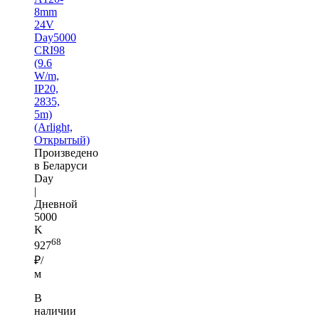
8mm
24V
Day5000
CRI98
(9.6
W/m,
IP20,
2835,
5m)
(Arlight,
Открытый)
Произведено
в Беларуси
Day
|
Дневной
5000
K
68
927
₽/
м
В
наличии