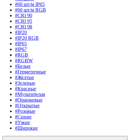
#60 шт/м IP65
#60 шт/м RGB
#CRI 90
#CRI 95
#CRI 98
#IP20
#IP20 RGB
#IP65
#IP67
#RGB
#RGBW
#Белые
#Герметичные
#Желтые
#Зеленые
#Красные
#Мультибелая
#Оранжевые
#Открытые
#Розовые
#Синие
#Узкие
#Широкие