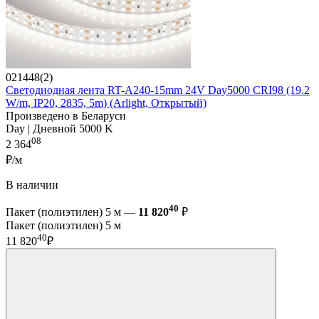
021448(2)
Светодиодная лента RT-A240-15mm 24V Day5000 CRI98 (19.2
W/m, IP20, 2835, 5m) (Arlight, Открытый)
Произведено в Беларуси
Day | Дневной 5000 K
08
2 364
₽/м
В наличии
40
Пакет (полиэтилен) 5 м —
11 820
₽
Пакет (полиэтилен) 5 м
40
11 820
₽