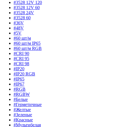
#3528 12V 120
#3528 12V 60
#3528 24V
#3528 60
#36V
#48V
#5V
#60 шт/м
#60 шт/м IP65
#60 шт/м RGB
#CRI 90
#CRI 95
#CRI 98
#IP20
#IP20 RGB
#IP65
#IP67
#RGB
#RGBW
#Белые
#Герметичные
#Желтые
#Зеленые
#Красные
#Мультибелая