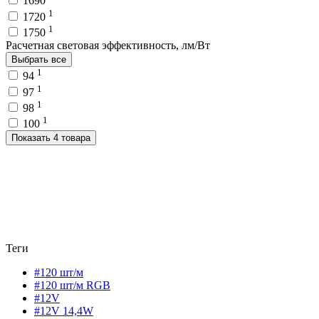
1690
1
1720
1
1750
Расчетная световая эффективность, лм/Вт
Выбрать все
1
94
1
97
1
98
1
100
Показать 4 товара
Теги
#120 шт/м
#120 шт/м RGB
#12V
#12V 14,4W