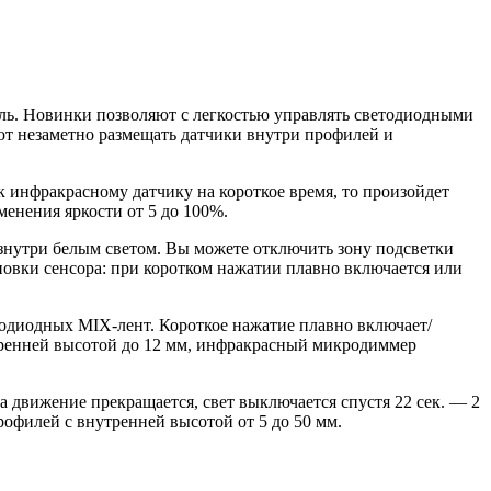
ь. Новинки позволяют с легкостью управлять светодиодными
ют незаметно размещать датчики внутри профилей и
к инфракрасному датчику на короткое время, то произойдет
енения яркости от 5 до 100%.
знутри белым светом. Вы можете отключить зону подсветки
новки сенсора: при коротком нажатии плавно включается или
тодиодных MIX-лент. Короткое нажатие плавно включает/
утренней высотой до 12 мм, инфракрасный микродиммер
 движение прекращается, свет выключается спустя 22 сек. — 2
рофилей с внутренней высотой от 5 до 50 мм.