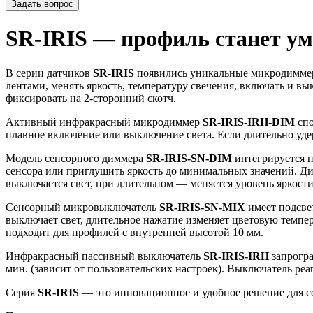
Задать вопрос
SR-IRIS — профиль станет у
В серии датчиков
SR-IRIS
появились уникальные микродиммер
лентами, менять яркость, температуру свечения, включать и 
фиксировать на 2-сторонний скотч.
Активный инфракрасный микродиммер
SR-IRIS-IRH-DIM
спо
плавное включение или выключение света. Если длительно уде
Модель сенсорного диммера
SR-IRIS-SN-DIM
интегрируется п
сенсора или приглушить яркость до минимальных значений. Ди
выключается свет, при длительном — меняется уровень яркости
Сенсорный микровыключатель
SR-IRIS-SN-MIX
имеет подсве
выключает свет, длительное нажатие изменяет цветовую темпе
подходит для профилей с внутренней высотой 10 мм.
Инфракрасный пассивный выключатель
SR-IRIS-IRH
запрогра
мин. (зависит от пользовательских настроек). Выключатель реа
Серия
SR-IRIS
— это инновационное и удобное решение для с