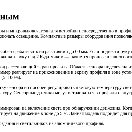
мным
ы и микровыключатели для встройки непосредственно в профил
выключать освещение. Компактные размеры оборудования позволя
собен срабатывать на расстоянии до 60 мм. Если поднести руку 
рживать руку над ИК-датчиком — начнется процесс плавного изм
од рассеивающий экран профиля. Область сенсора подсвечена и
ммер реагирует на прикосновение к экрану профиля в зоне уста
 (5–100%).
тку сенсора и способен регулировать цветовую температуру све
ратуру. Сенсорные датчики могут встраиваться в профили с вн
ммирован на включение света при обнаружении движения. Когда
гирует на движение в зоне до 5 м. Данная модель подойдет для п
оздания и светильников из алюминиевого профиля.