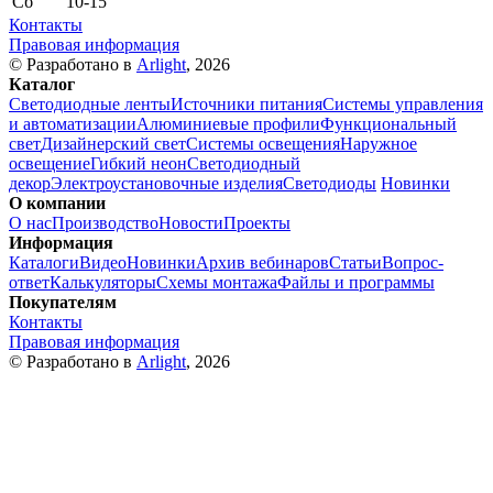
Сб
10-15
Контакты
Правовая информация
© Разработано в
Arlight
, 2026
Каталог
Светодиодные ленты
Источники питания
Системы управления
и автоматизации
Алюминиевые профили
Функциональный
свет
Дизайнерский свет
Системы освещения
Наружное
освещение
Гибкий неон
Светодиодный
декор
Электроустановочные изделия
Светодиоды
Новинки
О компании
О нас
Производство
Новости
Проекты
Информация
Каталоги
Видео
Новинки
Архив вебинаров
Статьи
Вопрос-
ответ
Калькуляторы
Схемы монтажа
Файлы и программы
Покупателям
Контакты
Правовая информация
© Разработано в
Arlight
, 2026