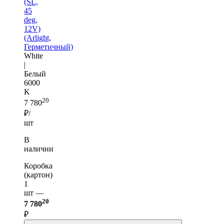
(SL,
45
deg,
12V)
(Arlight,
Герметичный)
White
|
Белый
6000
K
20
7 780
₽/
шт
В
наличии
Коробка
(картон)
1
шт —
20
7 780
₽