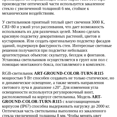
производстве оптической части используется закаленное
стекло с увеличенной толщиной 6 мм, стойкое к
механическим воздействиям.
У светильников приятный теплый цвет свечения 3000 К,
CRI>80 и узкий угол рассеивания, что дает возможность
использовать их для различных целей. Можно сделать
красивую подсветку декоративных растений, цветов и
кустарников. Или создать оригинальную подсветку фасадов
зданий, подчеркнув фактурность стен. Интересные световые
решения получаются при подсветке небольших
архитектурных объектов: скульптур, беседок и фонтанов.
Установка светильников осуществляется в грунт или пол с
помощью монтажного бокса, поставляемого в комплекте.
RGB-светильник
ART-GROUND-COLOR-TURN-R115
мощностью 9 Вт способен создавать не только статическое, но
и динамическое освещение, а также менять направления
светового луча в диапазоне ±20°. Для изменения угла
освещенности используется регулировочный винт,
расположенный на корпусе светильника. Модель
ART-
GROUND-COLOR-TURN-R115
с влагозащищенным
корпусом (IP67) способна выдерживать нагрузку до 2000 кг.
Оптическая часть светильника выполнена из закаленного
стекла увеличенной толщины 8 мм. Чтобы менять цвет