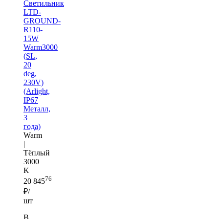
Светильник
LTD-
GROUND-
R110-
15W
Warm3000
(SL,
20
deg,
230V)
(Arlight,
IP67
Металл,
3
года)
Warm
|
Тёплый
3000
K
76
20 845
₽/
шт
В