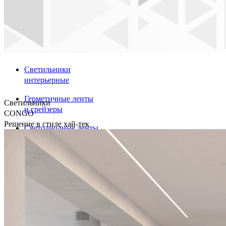
Светильники
интерьерные
Герметичные ленты
Светильники
и грейзеры
CONGO
Решение в стиле хай-тек
Светодиодные ленты
Профили
Аварийные указатели
диммеры и Диммируемые
драйверы