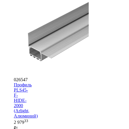
026547
Профиль
PLS45-
F-
HIDE-
2000
(Arlight,
Алюминий)
33
2 979
₽/