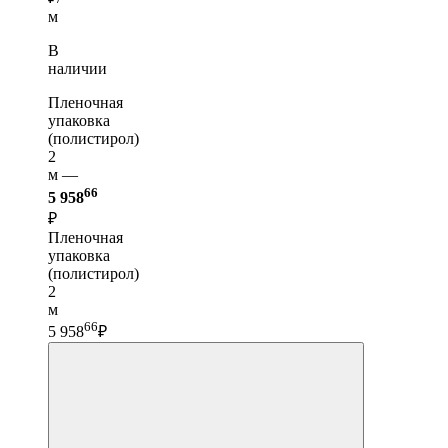
м
В
наличии
Пленочная
упаковка
(полистирол)
2
м —
66
5 958
₽
Пленочная
упаковка
(полистирол)
2
м
66
5 958
₽