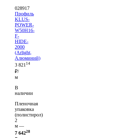
028917
Профиль
KLUS-
POWER-
W50H16-
F-
HIDE-
2000
(Arlight,
Алюминий)
14
3 821
₽/
м
В
наличии
Пленочная
упаковка
(полистирол)
2
м —
28
7 642