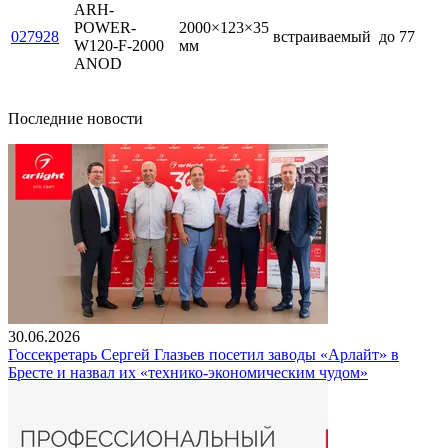
ARH-
POWER-
2000×123×35
027928
встраиваемый
до 77
W120-F-2000
мм
ANOD
Последние новости
30.06.2026
Госсекретарь Сергей Глазьев посетил заводы «Арлайт» в
Бресте и назвал их «технико-экономическим чудом»