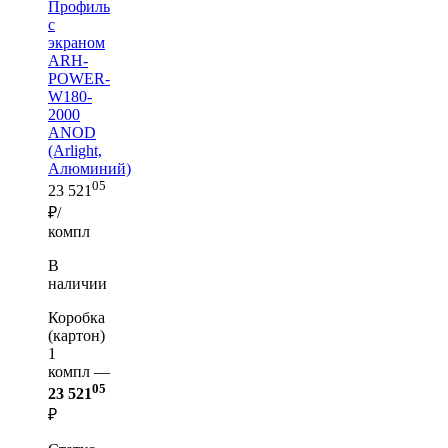
Профиль
с
экраном
ARH-
POWER-
W180-
2000
ANOD
(Arlight,
Алюминий)
05
23 521
₽/
компл
В
наличии
Коробка
(картон)
1
компл —
05
23 521
₽