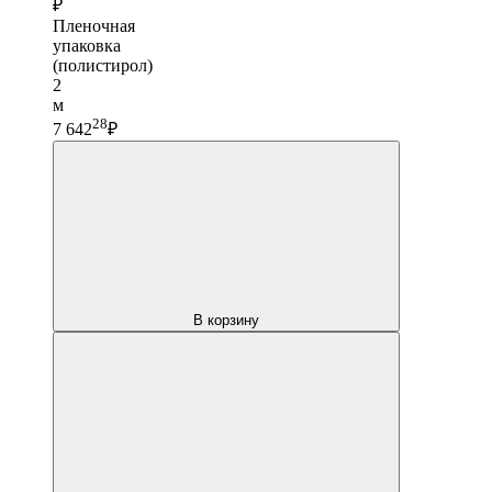
₽
Пленочная
упаковка
(полистирол)
2
м
28
7 642
₽
В корзину