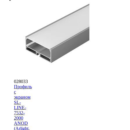
028033
Профиль
с
экраном
SL-
LINE-
7532-
2000
ANOD
(Arlight,