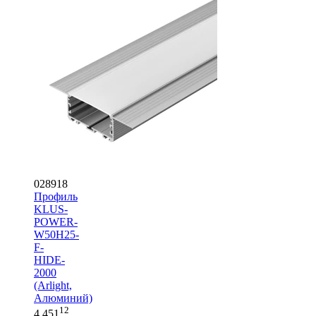
028918
Профиль
KLUS-
POWER-
W50H25-
F-
HIDE-
2000
(Arlight,
Алюминий)
12
4 451