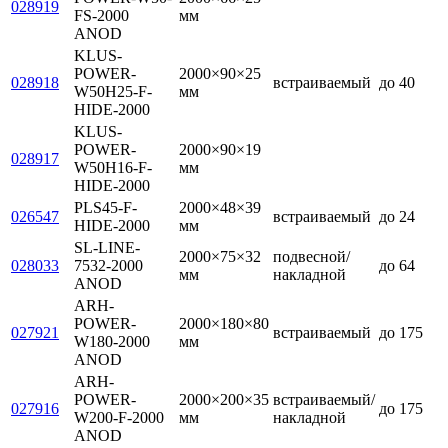
028919
FS-2000
мм
ANOD
KLUS-
POWER-
2000×90×25
028918
встраиваемый
до 40
W50H25-F-
мм
HIDE-2000
KLUS-
POWER-
2000×90×19
028917
W50H16-F-
мм
HIDE-2000
PLS45-F-
2000×48×39
026547
встраиваемый
до 24
HIDE-2000
мм
SL-LINE-
2000×75×32
подвесной/
028033
7532-2000
до 64
мм
накладной
ANOD
ARH-
POWER-
2000×180×80
027921
встраиваемый
до 175
W180-2000
мм
ANOD
ARH-
POWER-
2000×200×35
встраиваемый/
027916
до 175
W200-F-2000
мм
накладной
ANOD