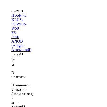
028919
Профиль
KLUS-
POWER-
W50-
FS-
2000
ANOD
(Arlight,
Алюминий)
91
5 933
₽/
м
В
наличии
Пленочная
упаковка
(полистирол)
2
м —
82