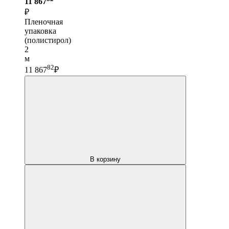
11 867
₽
Пленочная
упаковка
(полистирол)
2
м
82
11 867
₽
В корзину