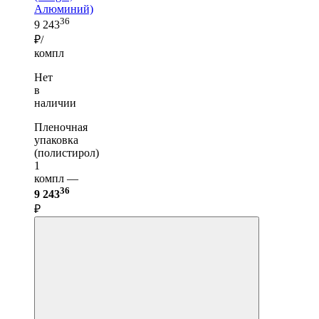
Алюминий)
36
9 243
₽/
компл
Нет
в
наличии
Пленочная
упаковка
(полистирол)
1
компл —
36
9 243
₽