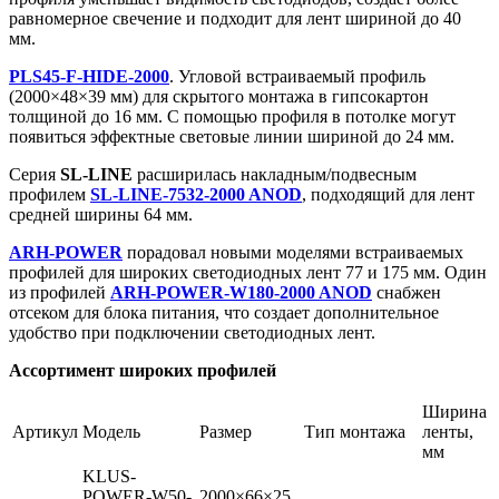
равномерное свечение и подходит для лент шириной до 40
мм.
PLS45-F-HIDE-2000
. Угловой встраиваемый профиль
(2000×48×39 мм) для скрытого монтажа в гипсокартон
толщиной до 16 мм. С помощью профиля в потолке могут
появиться эффектные световые линии шириной до 24 мм.
Серия
SL-LINE
расширилась накладным/подвесным
профилем
SL-LINE-7532-2000 ANOD
, подходящий для лент
средней ширины 64 мм.
ARH-POWER
порадовал новыми моделями встраиваемых
профилей для широких светодиодных лент 77 и 175 мм. Один
из профилей
ARH-POWER-W180-2000 ANOD
снабжен
отсеком для блока питания, что создает дополнительное
удобство при подключении светодиодных лент.
Ассортимент широких профилей
Ширина
Артикул
Модель
Размер
Тип монтажа
ленты,
мм
KLUS-
POWER-W50-
2000×66×25