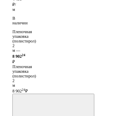
₽/
м
В
наличии
Пленочная
упаковка
(полистирол)
2
м —
24
8 902
₽
Пленочная
упаковка
(полистирол)
2
м
24
8 902
₽