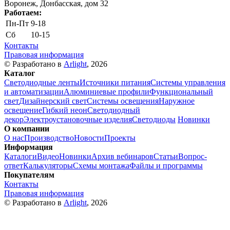
Воронеж, Донбасская, дом 32
Работаем:
Пн-Пт
9-18
Сб
10-15
Контакты
Правовая информация
© Разработано в
Arlight
, 2026
Каталог
Светодиодные ленты
Источники питания
Системы управления
и автоматизации
Алюминиевые профили
Функциональный
свет
Дизайнерский свет
Системы освещения
Наружное
освещение
Гибкий неон
Светодиодный
декор
Электроустановочные изделия
Светодиоды
Новинки
О компании
О нас
Производство
Новости
Проекты
Информация
Каталоги
Видео
Новинки
Архив вебинаров
Статьи
Вопрос-
ответ
Калькуляторы
Схемы монтажа
Файлы и программы
Покупателям
Контакты
Правовая информация
© Разработано в
Arlight
, 2026