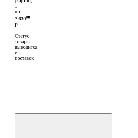
(картон)
1
шт —
88
7 630
₽
Статус
товара:
выводится
из
поставок