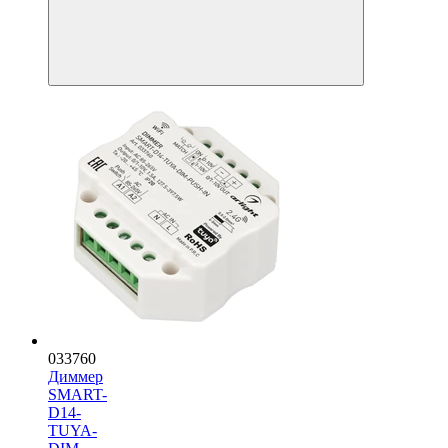
033760
Диммер
SMART-
D14-
TUYA-