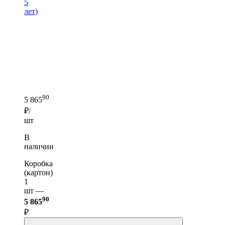
5
лет)
90
5 865
₽/
шт
В
наличии
Коробка
(картон)
1
шт —
90
5 865
₽