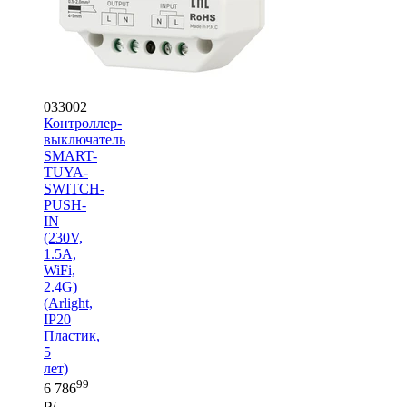
033002
Контроллер-
выключатель
SMART-
TUYA-
SWITCH-
PUSH-
IN
(230V,
1.5A,
WiFi,
2.4G)
(Arlight,
IP20
Пластик,
5
лет)
99
6 786