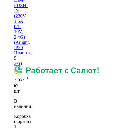
DIM-
PUSH-
IN
(230V,
1.5A,
0/1-
10V,
2.4G)
(Arlight,
IP20
Пластик,
5
лет)
81
7 657
₽/
шт
В
наличии
Коробка
(картон)
1