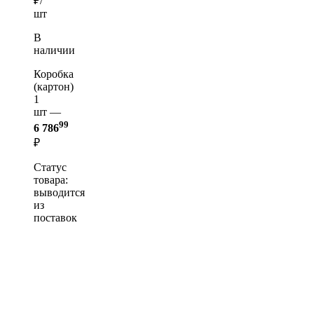
₽/
шт
В
наличии
Коробка
(картон)
1
шт —
99
6 786
₽
Статус
товара:
выводится
из
поставок