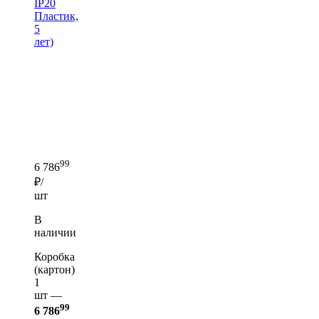
IP20
Пластик,
5
лет)
99
6 786
₽/
шт
В
наличии
Коробка
(картон)
1
шт —
99
6 786