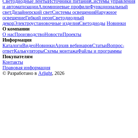
Светодиодные ленты
Источники питания
Системы управления
и автоматизации
Алюминиевые профили
Функциональный
свет
Дизайнерский свет
Системы освещения
Наружное
освещение
Гибкий неон
Светодиодный
декор
Электроустановочные изделия
Светодиоды
Новинки
О компании
О нас
Производство
Новости
Проекты
Информация
Каталоги
Видео
Новинки
Архив вебинаров
Статьи
Вопрос-
ответ
Калькуляторы
Схемы монтажа
Файлы и программы
Покупателям
Контакты
Правовая информация
© Разработано в
Arlight
, 2026