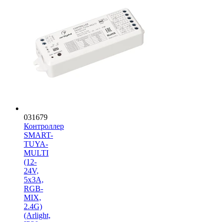
031679
Контроллер
SMART-
TUYA-
MULTI
(12-
24V,
5x3A,
RGB-
MIX,
2.4G)
(Arlight,