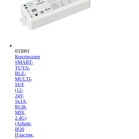
033001
Контроллер
SMART-
TUYA-
BLE-
MULTI-
SUF
(12-
24V,
5x3A,
RGB-
MIX,
2.4G)
(Arlight,
IP20
Пластик,