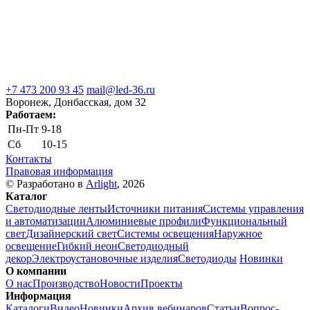
+7 473 200 93 45
mail@led-36.ru
Воронеж, Донбасская, дом 32
Работаем:
Пн-Пт
9-18
Сб
10-15
Контакты
Правовая информация
© Разработано в
Arlight
, 2026
Каталог
Светодиодные ленты
Источники питания
Системы управления
и автоматизации
Алюминиевые профили
Функциональный
свет
Дизайнерский свет
Системы освещения
Наружное
освещение
Гибкий неон
Светодиодный
декор
Электроустановочные изделия
Светодиоды
Новинки
О компании
О нас
Производство
Новости
Проекты
Информация
Каталоги
Видео
Новинки
Архив вебинаров
Статьи
Вопрос-