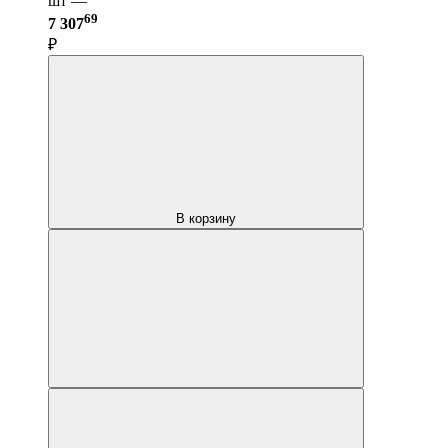
шт —
69
7 307
₽
В корзину