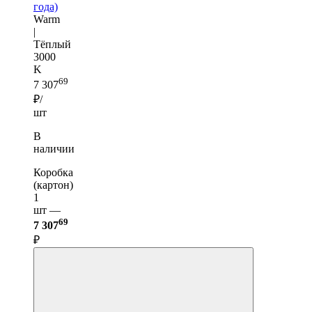
года)
Warm
|
Тёплый
3000
K
69
7 307
₽/
шт
В
наличии
Коробка
(картон)
1
шт —
69
7 307
₽