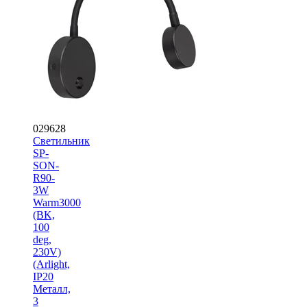
029628
Светильник
SP-
SON-
R90-
3W
Warm3000
(BK,
100
deg,
230V)
(Arlight,
IP20
Металл,
3