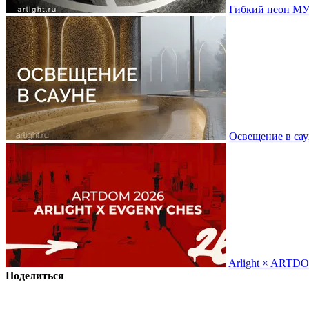
Гибкий неон МУ
Освещение в сау
Arlight × ARTD
Поделиться