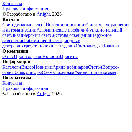
Контакты
Правовая информация
© Разработано в
Arlight
, 2026
Каталог
Светодиодные ленты
Источники питания
Системы управления
и автоматизации
Алюминиевые профили
Функциональный
свет
Дизайнерский свет
Системы освещения
Наружное
освещение
Гибкий неон
Светодиодный
декор
Электроустановочные изделия
Светодиоды
Новинки
О компании
О нас
Производство
Новости
Проекты
Информация
Каталоги
Видео
Новинки
Архив вебинаров
Статьи
Вопрос-
ответ
Калькуляторы
Схемы монтажа
Файлы и программы
Покупателям
Контакты
Правовая информация
© Разработано в
Arlight
, 2026