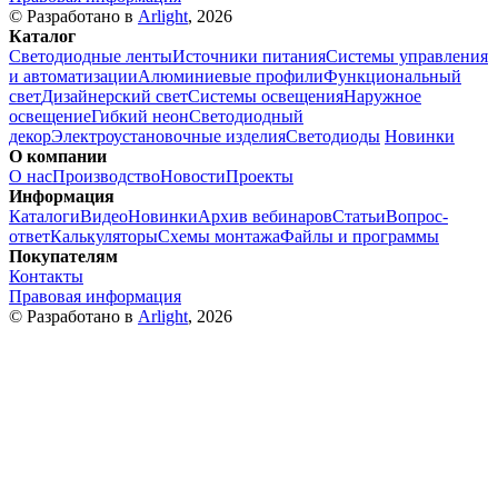
© Разработано в
Arlight
, 2026
Каталог
Светодиодные ленты
Источники питания
Системы управления
и автоматизации
Алюминиевые профили
Функциональный
свет
Дизайнерский свет
Системы освещения
Наружное
освещение
Гибкий неон
Светодиодный
декор
Электроустановочные изделия
Светодиоды
Новинки
О компании
О нас
Производство
Новости
Проекты
Информация
Каталоги
Видео
Новинки
Архив вебинаров
Статьи
Вопрос-
ответ
Калькуляторы
Схемы монтажа
Файлы и программы
Покупателям
Контакты
Правовая информация
© Разработано в
Arlight
, 2026