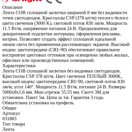
Описание
Лента COB сплошной засветки шириной 8 мм без видимости
точек светодиодов. Кристаллы CSP (378 шт/м) теплого белого
цвета свечения (3000 K), световой поток 830 лм/м. Мощность
11.5 Вт/м, напряжение питания 24 В. Предназначена для
декоративной подсветки интерьера, оформления рекламы,
витрин. Позволяет создать эффект сплошной идеальной
линии света без применения рассеивающих экранов. Высокий
индекс цветопередачи (CRI>90) обеспечивает правильное
восприятие цветовых оттенков при освещении любых жилых,
офисных или производственных помещений.
Характеристики
Лента COB сплошной засветки без видимых светодиодов.
Кристаллы CSP 378 шт/м. Цвет свечения ТЕПЛЫЙ 3000K,
высокий индекс цветопередачи CRI>90, световой поток 830
лм/м, угол 140°. Мощность 11.5 Вт/м, питание 24 В. Размеры
5000х8х1,6 мм. Мин.отрезок 55,55 мм. Скотч 3М для
установки. Пакет 5м. Цена за 1м. Гарантия 3 года.
Обязательна установка на профиль.
Общие
Артикул
031883
Тип товара
Лента