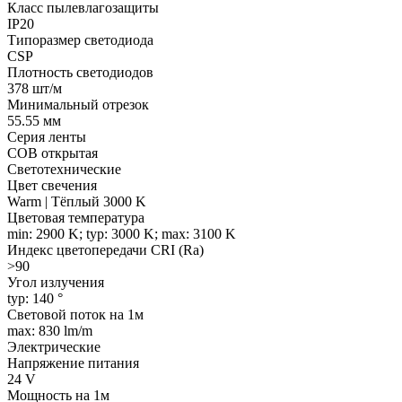
Класс пылевлагозащиты
IP20
Типоразмер светодиода
CSP
Плотность светодиодов
378 шт/м
Минимальный отрезок
55.55 мм
Серия ленты
COB открытая
Светотехнические
Цвет свечения
Warm | Тёплый 3000 K
Цветовая температура
min: 2900 K; typ: 3000 K; max: 3100 K
Индекс цветопередачи CRI (Ra)
>90
Угол излучения
typ: 140 °
Световой поток на 1м
max: 830 lm/m
Электрические
Напряжение питания
24 V
Мощность на 1м