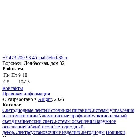
+7 473 200 93 45
mail@led-36.ru
Воронеж, Донбасская, дом 32
Работаем:
Пн-Пт
9-18
Сб
10-15
Контакты
Правовая информация
© Разработано в
Arlight
, 2026
Каталог
Светодиодные ленты
Источники питания
Системы управления
и автоматизации
Алюминиевые профили
Функциональный
свет
Дизайнерский свет
Системы освещения
Наружное
освещение
Гибкий неон
Светодиодный
декор
Электроустановочные изделия
Светодиоды
Новинки