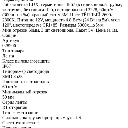
Гибкая лента LUX, герметичная IP67 (в силиконовой трубке,
экструзия, без сдвига ЦТ), светодиоды smd 3528, 60шт/м
(300шт на 5м), красный скотч 3М. Цвет ТЁПЛЫЙ 2600-
2800K. Питание 12V, мощность 4.8 Вт/м (24 Вт на 5м), угол
120°, цветопередача CRI>85. Размеры 5000х11x5мм.
Мин.отрезок 50мм, 3 шт светодиода. Пакет 5м. Цена за 1м.
Общие
Артикул
028506
Тип товара
Лента
Класс пылевлагозащиты
IP67
Типоразмер светодиода
SMD 3528
Плотность светодиодов
60 шт/м
Минимальный отрезок
50 мм
Серия ленты
RT открытая
Тип герметизации
Силикон, экструзия прозр. прямоуг. - PS
Светотехнические
Цвет свечения