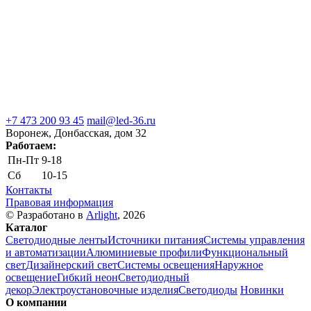
+7 473 200 93 45
mail@led-36.ru
Воронеж, Донбасская, дом 32
Работаем:
Пн-Пт
9-18
Сб
10-15
Контакты
Правовая информация
© Разработано в
Arlight
, 2026
Каталог
Светодиодные ленты
Источники питания
Системы управления
и автоматизации
Алюминиевые профили
Функциональный
свет
Дизайнерский свет
Системы освещения
Наружное
освещение
Гибкий неон
Светодиодный
декор
Электроустановочные изделия
Светодиоды
Новинки
О компании