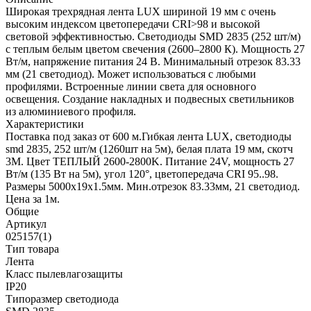
Широкая трехрядная лента LUX шириной 19 мм с очень
высоким индексом цветопередачи CRI>98 и высокой
световой эффективностью. Светодиоды SMD 2835 (252 шт/м)
с теплым белым цветом свечения (2600–2800 К). Мощность 27
Вт/м, напряжение питания 24 В. Минимальный отрезок 83.33
мм (21 светодиод). Может использоваться с любыми
профилями. Встроенные линии света для основного
освещения. Создание накладных и подвесных светильников
из алюминиевого профиля.
Характеристики
Поставка под заказ от 600 м.Гибкая лента LUX, светодиоды
smd 2835, 252 шт/м (1260шт на 5м), белая плата 19 мм, скотч
3М. Цвет ТЕПЛЫЙ 2600-2800K. Питание 24V, мощность 27
Вт/м (135 Вт на 5м), угол 120°, цветопередача CRI 95..98.
Размеры 5000х19x1.5мм. Мин.отрезок 83.33мм, 21 светодиод.
Цена за 1м.
Общие
Артикул
025157(1)
Тип товара
Лента
Класс пылевлагозащиты
IP20
Типоразмер светодиода