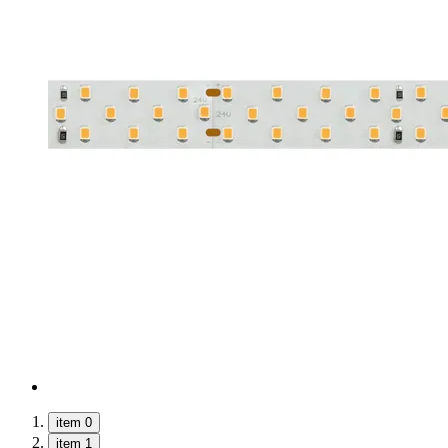
item 0
item 1