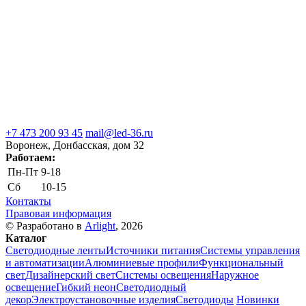
+7 473 200 93 45
mail@led-36.ru
Воронеж, Донбасская, дом 32
Работаем:
Пн-Пт
9-18
Сб
10-15
Контакты
Правовая информация
© Разработано в
Arlight
, 2026
Каталог
Светодиодные ленты
Источники питания
Системы управления
и автоматизации
Алюминиевые профили
Функциональный
свет
Дизайнерский свет
Системы освещения
Наружное
освещение
Гибкий неон
Светодиодный
декор
Электроустановочные изделия
Светодиоды
Новинки