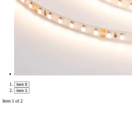
item 0
item 1
Item 1 of 2