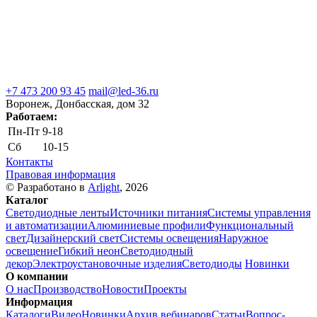
+7 473 200 93 45
mail@led-36.ru
Воронеж, Донбасская, дом 32
Работаем:
Пн-Пт
9-18
Сб
10-15
Контакты
Правовая информация
© Разработано в
Arlight
, 2026
Каталог
Светодиодные ленты
Источники питания
Системы управления
и автоматизации
Алюминиевые профили
Функциональный
свет
Дизайнерский свет
Системы освещения
Наружное
освещение
Гибкий неон
Светодиодный
декор
Электроустановочные изделия
Светодиоды
Новинки
О компании
О нас
Производство
Новости
Проекты
Информация
Каталоги
Видео
Новинки
Архив вебинаров
Статьи
Вопрос-