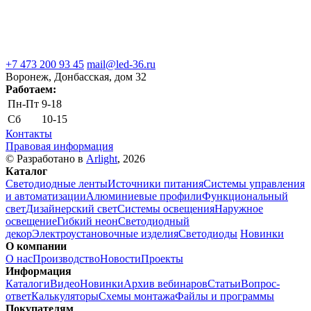
+7 473 200 93 45
mail@led-36.ru
Воронеж, Донбасская, дом 32
Работаем:
Пн-Пт
9-18
Сб
10-15
Контакты
Правовая информация
© Разработано в
Arlight
, 2026
Каталог
Светодиодные ленты
Источники питания
Системы управления
и автоматизации
Алюминиевые профили
Функциональный
свет
Дизайнерский свет
Системы освещения
Наружное
освещение
Гибкий неон
Светодиодный
декор
Электроустановочные изделия
Светодиоды
Новинки
О компании
О нас
Производство
Новости
Проекты
Информация
Каталоги
Видео
Новинки
Архив вебинаров
Статьи
Вопрос-
ответ
Калькуляторы
Схемы монтажа
Файлы и программы
Покупателям