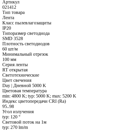
Артикул
021412
Тип товара
Лента
Класс пылевлагозащиты
IP20
Типоразмер светодиода
SMD 3528
Плотность светодиодов
60 шт/м
Минимальный отрезок
100 мм
Серия ленты
RT открытая
Светотехнические
Цвет свечения
Day | Дневной 5000 K
Цветовая температура
min: 4800 K; typ: 5000 K; max: 5200 K
Индекс цветопередачи CRI (Ra)
95..98
Угол излучения
typ: 120 °
Световой поток на 1м
typ: 270 lm/m