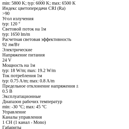
min: 5800 K; typ: 6000 K; max: 6500 K
Индекс цветопередачи CRI (Ra)
>90
Угол излучения
typ: 120 °
Световой поток на 1м
typ: 1650 lm/m
Расчетная световая эффективность
92 лм/Вт
Электрические
Напряжение питания
24 V
Мощность на 1м
typ: 18 W/m; max: 19.2 W/m
Ток потребления 1м
typ: 0.75 A/m; max: 0.8 A/m
Предельное отклонение напряжения ±
0.5 В
Эксплуатационные
Диапазон рабочих температур
min: -30 °C; max: 45 °C
Управление
Каналы управления
1 CH (1 канал - Mono)
Габариты