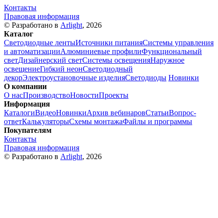
Контакты
Правовая информация
© Разработано в
Arlight
, 2026
Каталог
Светодиодные ленты
Источники питания
Системы управления
и автоматизации
Алюминиевые профили
Функциональный
свет
Дизайнерский свет
Системы освещения
Наружное
освещение
Гибкий неон
Светодиодный
декор
Электроустановочные изделия
Светодиоды
Новинки
О компании
О нас
Производство
Новости
Проекты
Информация
Каталоги
Видео
Новинки
Архив вебинаров
Статьи
Вопрос-
ответ
Калькуляторы
Схемы монтажа
Файлы и программы
Покупателям
Контакты
Правовая информация
© Разработано в
Arlight
, 2026