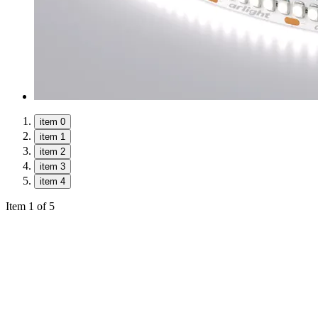
item 0
item 1
item 2
item 3
item 4
Item 1 of 5