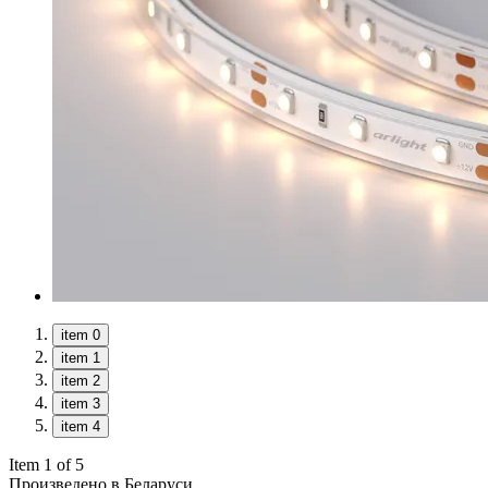
item 0
item 1
item 2
item 3
item 4
Item 1 of 5
Произведено в Беларуси