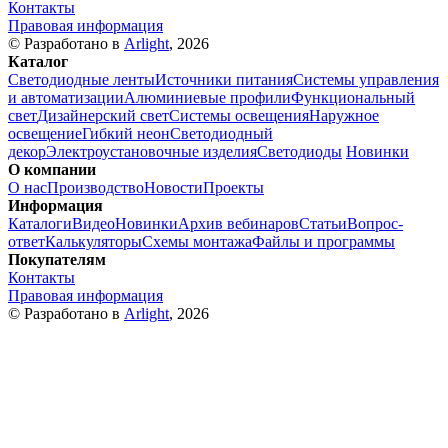
Контакты
Правовая информация
© Разработано в
Arlight
, 2026
Каталог
Светодиодные ленты
Источники питания
Системы управления
и автоматизации
Алюминиевые профили
Функциональный
свет
Дизайнерский свет
Системы освещения
Наружное
освещение
Гибкий неон
Светодиодный
декор
Электроустановочные изделия
Светодиоды
Новинки
О компании
О нас
Производство
Новости
Проекты
Информация
Каталоги
Видео
Новинки
Архив вебинаров
Статьи
Вопрос-
ответ
Калькуляторы
Схемы монтажа
Файлы и программы
Покупателям
Контакты
Правовая информация
© Разработано в
Arlight
, 2026