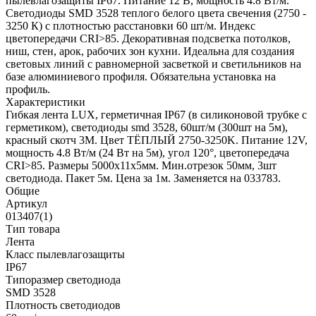
пылевлагозащиты IP67. Питание 12 В, мощность 4.8 Вт/м.
Светодиоды SMD 3528 теплого белого цвета свечения (2750 -
3250 К) с плотностью расстановки 60 шт/м. Индекс
цветопередачи CRI>85. Декоративная подсветка потолков,
ниш, стен, арок, рабочих зон кухни. Идеальна для создания
световых линий с равномерной засветкой и светильников на
базе алюминиевого профиля. Обязательна установка на
профиль.
Характеристики
Гибкая лента LUX, герметичная IP67 (в силиконовой трубке с
герметиком), светодиоды smd 3528, 60шт/м (300шт на 5м),
красный скотч 3М. Цвет ТЁПЛЫЙ 2750-3250K. Питание 12V,
мощность 4.8 Вт/м (24 Вт на 5м), угол 120°, цветопередача
CRI>85. Размеры 5000х11x5мм. Мин.отрезок 50мм, 3шт
светодиода. Пакет 5м. Цена за 1м. Заменяется на 033783.
Общие
Артикул
013407(1)
Тип товара
Лента
Класс пылевлагозащиты
IP67
Типоразмер светодиода
SMD 3528
Плотность светодиодов