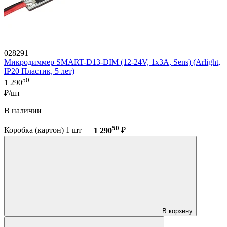
028291
Микродиммер SMART-D13-DIM (12-24V, 1x3A, Sens) (Arlight,
IP20 Пластик, 5 лет)
50
1 290
₽/шт
В наличии
50
Коробка (картон) 1 шт —
1 290
₽
В корзину