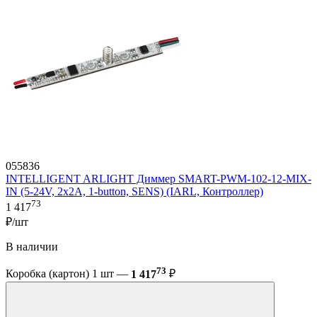
055836
INTELLIGENT ARLIGHT Диммер SMART-PWM-102-12-MIX-
IN (5-24V, 2x2A, 1-button, SENS) (IARL, Контроллер)
73
1 417
₽/шт
В наличии
73
Коробка (картон) 1 шт —
1 417
₽