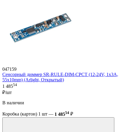
047159
Сенсорный диммер SR-RULE-DIM-CPCT (12-24V, 1x3A,
55x10mm) (Arlight, Открытый)
54
1 485
₽/шт
В наличии
54
Коробка (картон) 1 шт —
1 485
₽