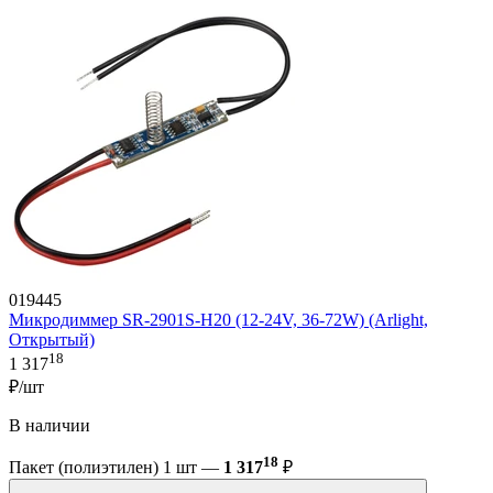
019445
Микродиммер SR-2901S-H20 (12-24V, 36-72W) (Arlight,
Открытый)
18
1 317
₽/шт
В наличии
18
Пакет (полиэтилен) 1 шт —
1 317
₽