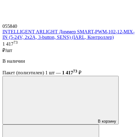
055840
INTELLIGENT ARLIGHT Диммер SMART-PWM-102-12-MIX-
IN (5-24V, 2x2A, 3-button, SENS) (IARL, Контроллер)
73
1 417
₽/шт
В наличии
73
Пакет (полиэтилен) 1 шт —
1 417
₽
В корзину