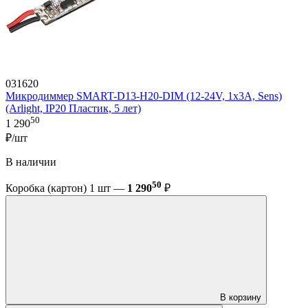
031620
Микродиммер SMART-D13-H20-DIM (12-24V, 1x3A, Sens)
(Arlight, IP20 Пластик, 5 лет)
50
1 290
₽/шт
В наличии
50
Коробка (картон) 1 шт —
1 290
₽
В корзину