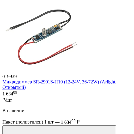
019939
Микродиммер SR-2901S-H10 (12-24V, 36-72W) (Arlight,
Открытый)
09
1 634
₽/шт
В наличии
09
Пакет (полиэтилен) 1 шт —
1 634
₽