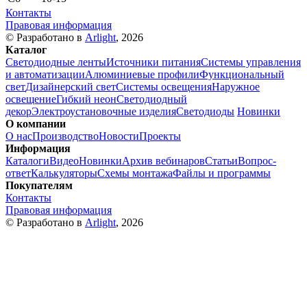
Контакты
Правовая информация
© Разработано в
Arlight
, 2026
Каталог
Светодиодные ленты
Источники питания
Системы управления
и автоматизации
Алюминиевые профили
Функциональный
свет
Дизайнерский свет
Системы освещения
Наружное
освещение
Гибкий неон
Светодиодный
декор
Электроустановочные изделия
Светодиоды
Новинки
О компании
О нас
Производство
Новости
Проекты
Информация
Каталоги
Видео
Новинки
Архив вебинаров
Статьи
Вопрос-
ответ
Калькуляторы
Схемы монтажа
Файлы и программы
Покупателям
Контакты
Правовая информация
© Разработано в
Arlight
, 2026